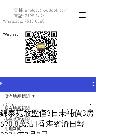
電郵:
enblocc@outlook.com
電話:
2195 1676
Whatsapp:
9512 0565
Wechat:
Post
所有地產新聞
Jul 9
1 min read
所有地產新聞
錦泰苑放盤僅3日未補價3房
地產政策新聞
690.8萬沽 [香港經濟日報]
用地新聞