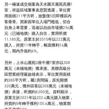
另一極速成交個案為天水圍天麗苑高層1
室，祥益區域董事袁思賢透露，單位實
用面積211平方呎，放盤僅5日即獲區內
客垂青。買家因單位入場門檻低，切合
自身上車需要，迅速以自由市場價236萬
元（已補地價）購入自住，實用呎價
11,185元。原業主於2015年以222萬元
購入，持貨11年轉手，帳面獲利14萬
元，期內升值約6%。
另外，上水山麗苑D座中層7室亦以308
萬元（未補地價）獲承接。美聯高級分
區營業經理嚴啟雄表示，單位實用面積
約385平方呎，屬2房間隔，原先開價
320萬元，獲外區客以308萬元（未補地
價）承接，呎價約8,000元。資料顯示，
原業主於2021年以202.4萬元購入物業，
持貨約5年轉手獲利105.6萬元，物業期