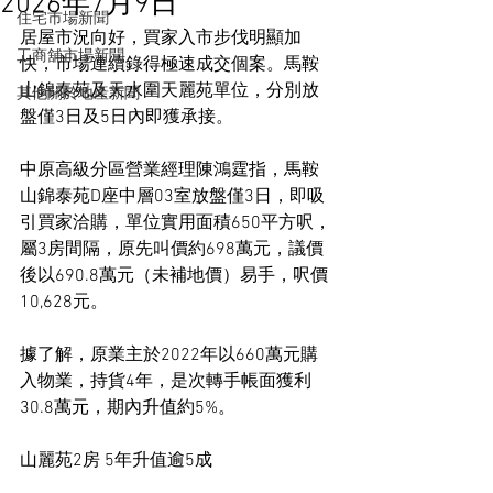
2026年7月9日
住宅市場新聞
居屋市況向好，買家入市步伐明顯加
工商舖市場新聞
快，市場連續錄得極速成交個案。馬鞍
山錦泰苑及天水圍天麗苑單位，分別放
其他關於地產新聞
盤僅3日及5日內即獲承接。
中原高級分區營業經理陳鴻霆指，馬鞍
山錦泰苑D座中層03室放盤僅3日，即吸
引買家洽購，單位實用面積650平方呎，
屬3房間隔，原先叫價約698萬元，議價
後以690.8萬元（未補地價）易手，呎價
10,628元。
據了解，原業主於2022年以660萬元購
入物業，持貨4年，是次轉手帳面獲利
30.8萬元，期內升值約5%。
山麗苑2房 5年升值逾5成