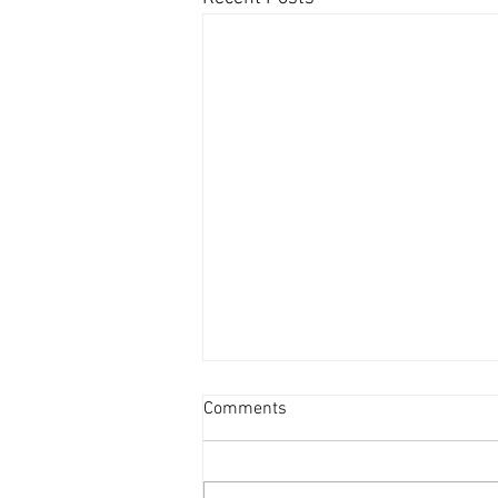
資產重估派Vs防守現金流派
Comments
[香港經濟日報] 2026-08-07
2026年第二季的大額物業投資市