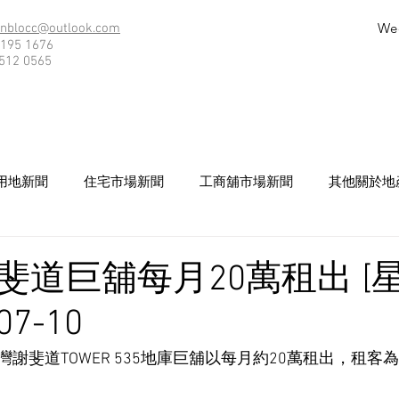
We
nblocc@outlook.com
195 1676
512 0565
用地新聞
住宅市場新聞
工商舖市場新聞
其他關於地
斐道巨舖每月20萬租出 [
07-10
謝斐道TOWER 535地庫巨舖以每月約20萬租出，租客