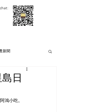
chat:
產新聞
星島日
為阿鴻小吃。