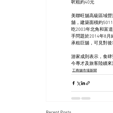
呎租約40元
美聯旺舖高級區域營業董
舖，建築面積約50
吃2003年北角和富
手問題於2014年
承租巨舖，可見對後
游家成則表示，食肆
今專才及旅客陸續來
工商舖市場新聞
Recent Posts