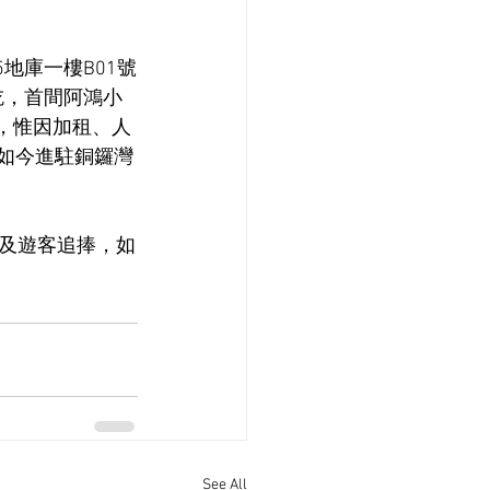
5地庫一樓B01號
吃，首間阿鴻小
萬，惟因加租、人
，如今進駐銅鑼灣
及遊客追捧，如
See All