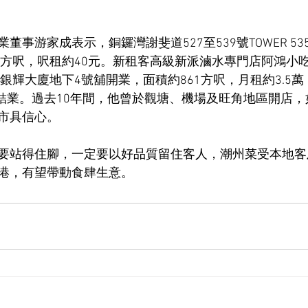
事游家成表示，銅鑼灣謝斐道527至539號TOWER 53
11方呎，呎租約40元。新租客高級新派滷水專門店阿鴻小
道銀輝大廈地下4號舖開業，面積約861方呎，月租約3.5
8月結業。過去10年間，他曾於觀塘、機場及旺角地區開店
市具信心。
要站得住腳，一定要以好品質留住客人，潮州菜受本地客
港，有望帶動食肆生意。