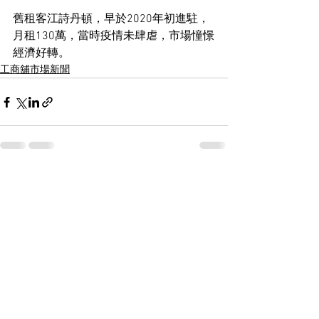
舊租客江詩丹頓，早於2020年初進駐，
月租130萬，當時疫情未肆虐，市場憧憬
經濟好轉。
工商舖市場新聞
See All
Recent Posts