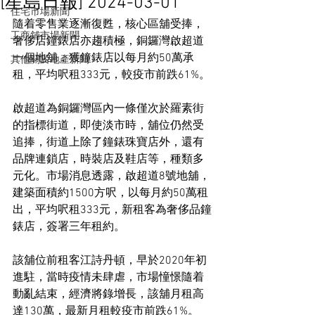
[星島日報] 2024-03-01
住宅市場新聞
隨着零售業逐漸復甦，核心區舖受捧，
工商舖市場新聞
奢侈店鐘錶店亦趨積極，銅鑼灣啟超道
一個地舖，獲鐘錶店以每月約50萬承
其他關於地產新聞
租，平均呎租333元，較疫市前跌61%。
啟超道為銅鑼灣區內一條僅次於羅素街
的指標街道，即使淡市時，舖位仍然受
追捧，街道上除了鐘錶珠寶店外，還有
品牌連鎖店，時裝店及鞋店等，種類多
元化。市場消息透露，啟超道8號地舖，
建築面積約1500方呎，以每月約50萬租
出，平均呎租333元，新租客為奢侈品鐘
錶店，簽署三年租約。
該舖位前租客江詩丹頓，早於2020年初
進駐，當時疫情未肆虐，市場憧憬隨着
動亂結束，經濟將錄增長，該舖月租高
達130萬，最新月租較疫市前跌61%。