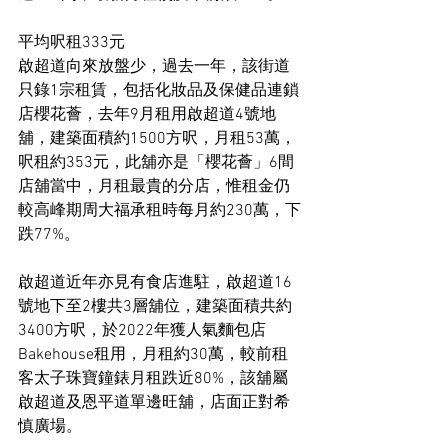
平均呎租333元
啟超道向來放盤少，過去一年，該街道
只錄1宗租賃，包括化妝品及保健品連鎖
店櫻花薈，去年9月租用啟超道4號地
舖，建築面積約1500方呎，月租53萬，
呎租約353元，此舖亦是「櫻花薈」6間
店舖當中，月租最貴的分店，惟租金仍
較高峰期周大福承租時每月約230萬，下
跌77%。
啟超道近年亦見有食店進駐，啟超道16
號地下至2樓共3層舖位，建築面積共約
3400方呎，於2022年獲人氣麵包店
Bakehouse租用，月租約30萬，較前租
客太子珠寶鐘錶月租跌近80%，該舖屬
啟超道及恩平道單邊旺舖，店面正對希
慎廣場。