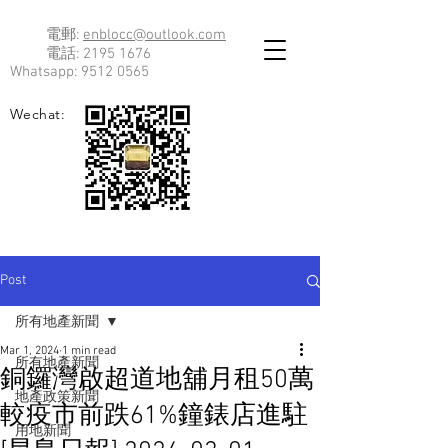
電郵:
enblocc@outlook.com
電話:
2195 1676
Whatsapp:
9512 0565
Wechat:
Post
所有地產新聞
Mar 1, 2024
1 min read
所有地產新聞
銅鑼灣啟超道地舖月租50萬
地產政策新聞
較疫市前跌61%鐘錶店進駐
用地新聞