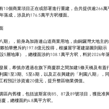
有10個商業項目正在或部署進行重建，合共提供逾266
年落成，涉及約176.5萬平方呎樓面。
樓面
八期」，前身為加路連山道商業用地，由銅鑼灣大地主的
21年夥拍華懋斥約197.8億元投得，根據屋宇署建築圖則顯示
設5層地庫），總樓面涉約108.1萬平方呎，料於2026年
發展，希慎亦透過在旗下商廈群之間加建5條天橋及有蓋
利園1至3期、5至6期，以及正在興建的「利園八期」，
工程預計涉資逾20億元，提升整區物業價值。
區內舊樓，包括波斯富街85、87及89號項目，獲批准興
廈，總樓面約4.8萬平方呎。