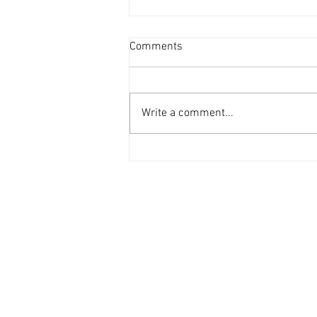
資產重估派Vs防守現金流派
Comments
[香港經濟日報] 2026-08-07
2026年第二季的大額物業投資市
場，正迎來近年少見的「雙軌定
Write a comment...
價」新局。 隨着高息環境逐漸被
市場消化，機構資金與實力買家對
資產的挑剔度顯著提升，但在交投
表現上卻展現出極其清晰的分流：
一邊是具備強勁現金流、營運模式
成熟的學生宿舍；另一邊則是位於
港島核心區、當前回報不高，但呎
價已被打至歷史低位（甚至接近重
置成本）的全幢商廈。這兩類物業
在第二季尾的集中成交，不僅為市
場訂立了新的交易基準，更揭示了
不同資本在