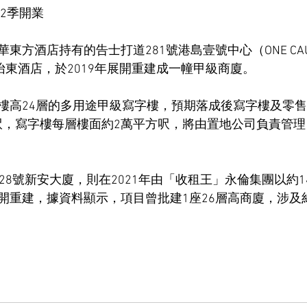
2季開業
方酒店持有的告士打道281號港島壹號中心（ONE CAUS
怡東酒店，於2019年展開重建成一幢甲級商廈。
樓高24層的多用途甲級寫字樓，預期落成後寫字樓及零
平方呎，寫字樓每層樓面約2萬平方呎，將由置地公司負責管
28號新安大廈，則在2021年由「收租王」永倫集團以約1
開重建，據資料顯示，項目曾批建1座26層高商廈，涉及