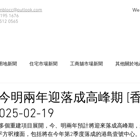
We
nblocc@outlook.com
195 1676
512 0565
用地新聞
住宅市場新聞
工商舖市場新聞
其他關於地
今明兩年迎落成高峰期 [
25-02-19
多個重建項目展開，今、明兩年預計將迎來落成高峰期，
萬平方呎樓面，包括將在今年第2季度落成的港島壹號中心