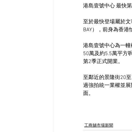
港島壹號中心 最快第
至於最快登場屬於文華東
BAY），前身為香港
港島壹號中心為一幢
50萬及約5.5萬
第2季正式開業。
至鄰近的景隆街20至
過強拍統一業權並展
面。
工商舖市場新聞