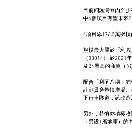
目前銅鑼灣區內至少
中4個項目有望未來2
4項目添176.5萬呎
規模最大屬於「利園
（00014） 於20
及24層高的商廈（另
配合「利園八期」的
計劃貫穿希慎廣場、
下行車隧道，該改造
另外，希慎亦積極收購
（另設1層地庫）的商