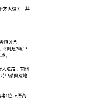
萬平方呎樓面，其
希慎興業 
，將興建2幢15
落成。
行人道路，有關
同時申請興建地
建1幢26層高