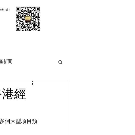
chat:
產新聞
香港經
多個大型項目預
。