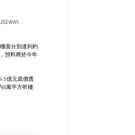
EWAY 
售樓面分別達到約
理，預料將於今年
4.5億元底價透
約8萬平方呎樓