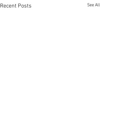
See All
Recent Posts
大埔上然享翠綠景營造悠
佐敦廟街95至9
然山居氛圍 [香港經濟日報]
家放售意向價1.0
2026-08-06
港經濟日報] 2026
萬科香港旗下大埔上然已屆現
政府近年大力搶人
Comments