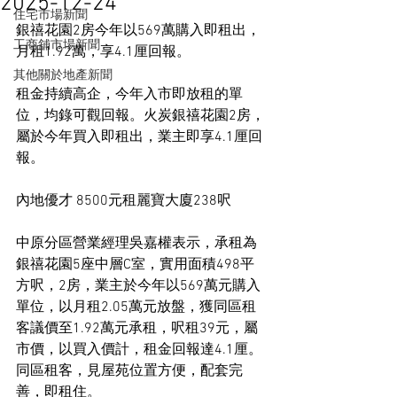
2025-12-24
住宅市場新聞
銀禧花園2房今年以569萬購入即租出，
工商舖市場新聞
月租1.92萬，享4.1厘回報。
其他關於地產新聞
租金持續高企，今年入市即放租的單
位，均錄可觀回報。火炭銀禧花園2房，
屬於今年買入即租出，業主即享4.1厘回
報。
內地優才 8500元租麗寶大廈238呎
中原分區營業經理吳嘉權表示，承租為
銀禧花園5座中層C室，實用面積498平
方呎，2房，業主於今年以569萬元購入
單位，以月租2.05萬元放盤，獲同區租
客議價至1.92萬元承租，呎租39元，屬
市價，以買入價計，租金回報達4.1厘。
同區租客，見屋苑位置方便，配套完
善，即租住。