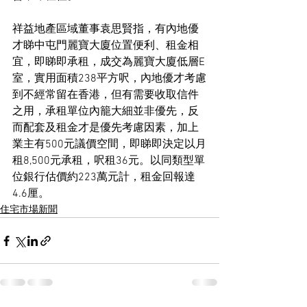
祥益地產區域董事袁思賢指，有內地優
才睇中屯門麗寶大廈位置便利、租金相
宜，即睇即承租，成交為麗寶大廈低層E
室，實用面積238平方呎，內地優才考慮
到不經常留在香港，但有需要收取信件
之用，承租單位內籠大細並非優先，反
而配套及租金才是優先考慮因素，加上
業主有500元議價空間，即睇即決定以月
租8,500元承租，呎租36元。以同類型單
位銀行估價約223萬元計，租金回報達
4.6厘。
住宅市場新聞