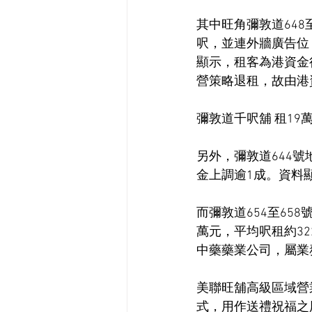
其中旺角彌敦道648
呎，並連外牆廣告位
顯示，租客為港資金
營策略退租，故由港
彌敦道千呎舖 租19
另外，彌敦道644號
金上調逾1成。資料
而彌敦道654至65
萬元，平均呎租約3
中藥藥業公司，屬業
美聯旺舖高級區域營
式，用作送禮祝福之