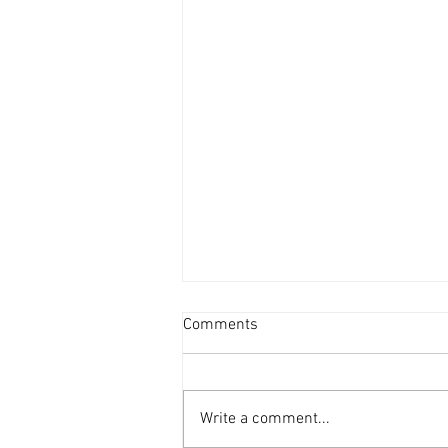
新蒲崗善美工廈低層叫2800萬
Comments
[香港經濟日報] 2026-08-06
受惠於啟德新區變天，新蒲崗在配
套上亦更為便捷，現有業主放售善
Write a comment...
美工業大廈逾4,000平方呎單位，