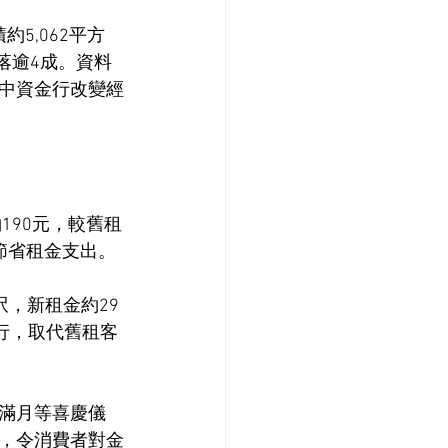
5,062平方
落逾4成。資料
中資金行改變經
190元，較舊租
節省租金支出。
呎，新租金約29
行，取代舊租客
滿月等喜慶儀
，令消費者對金