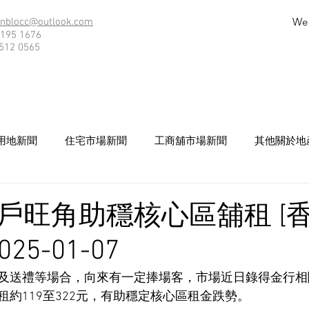
We
nblocc@outlook.com
195 1676
512 0565
用地新聞
住宅市場新聞
工商舖市場新聞
其他關於地
戶旺角助穩核心區舖租 [
25-01-07
及送禮等場合，向來有一定捧場客，市場近日錄得金行相
約119至322元，有助穩定核心區租金跌勢。