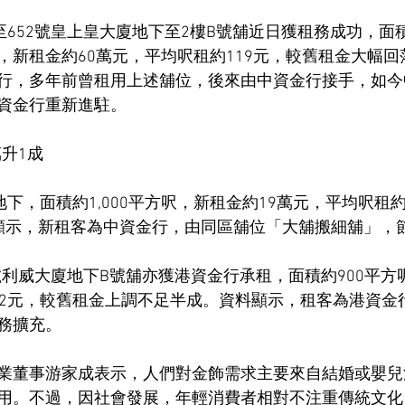
至652號皇上皇大廈地下至2樓B號舖近日獲租務成功，面積約
，新租金約60萬元，平均呎租約119元，較舊租金大幅回
行，多年前曾租用上述舖位，後來由中資金行接手，如今
資金行重新進駐。
萬升1成
地下，面積約1,000平方呎，新租金約19萬元，平均呎租約
顯示，新租客為中資金行，由同區舖位「大舖搬細舖」，
8號利威大廈地下B號舖亦獲港資金行承租，面積約900平方
22元，較舊租金上調不足半成。資料顯示，租客為港資金
務擴充。
業董事游家成表示，人們對金飾需求主要來自結婚或嬰兒
用。不過，因社會發展，年輕消費者相對不注重傳統文化