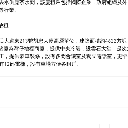
去水供應茶水間，該廈租戶包括國際企業，政府組織及外
等行業。
放租
大道東213號胡忠大廈高層單位，建築面積約4622方呎
萬，該廈為灣仔地標商廈，提供中央冷氣，設雲石大堂，是
正，提供豪華裝修，設有多間會議室及獨立電話室，更罕
有12部電梯，設有車場方便各租戶。