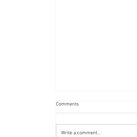
新蒲崗善美工廈低層叫2800萬
Comments
[香港經濟日報] 2026-08-06
受惠於啟德新區變天，新蒲崗在配
套上亦更為便捷，現有業主放售善
Write a comment...
美工業大廈逾4,000平方呎單位，