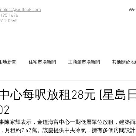
We
nblocc@outlook.com
195 1676
512 0565
用地新聞
住宅市場新聞
工商舖市場新聞
其他關於地
中心每呎放租28元 [星島日
02
事陳家輝表示，金鐘海富中心一期低層單位放租，建築面積
元，月租約7.47萬。該廈提供中央冷氣，擁有多個房間設