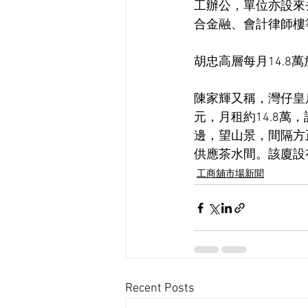
工辦公，單位亦設來
合金融、會計律師樓
胡忠高層每月14.8萬
陳家輝又稱，灣仔皇后
元，月租約14.8
邊，望山景，間隔方
供應茶水間。該廈設
工商舖市場新聞
Recent Posts