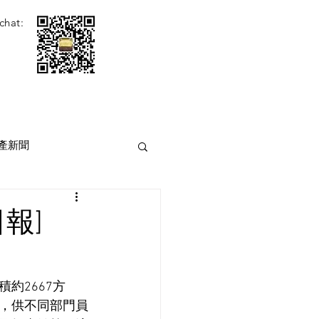
chat:
產新聞
報]
約2667方
計，供不同部門員