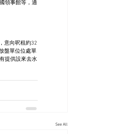
國領事館等，適
，意向呎租約32
次放盤單位位處單
有提供設來去水
See All