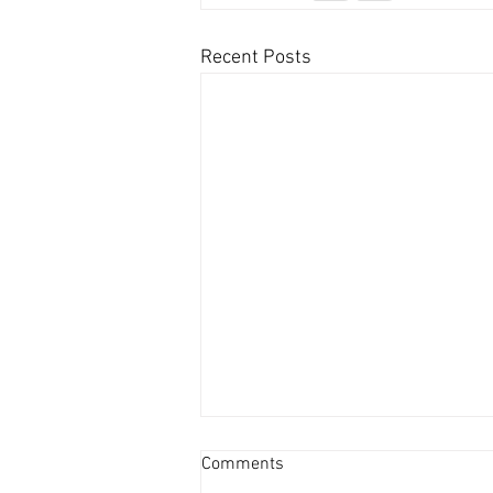
Recent Posts
澳拓高科技領域積極吸納海外
Comments
人才 [香港經濟日報] 2026-08-