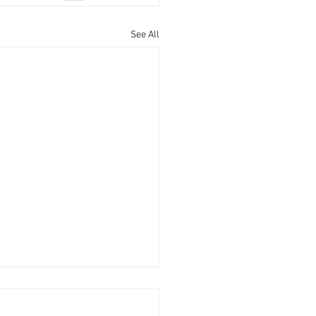
See All
優惠續「鬆手」 大行回贈
45% [香港經濟日報] 2026-