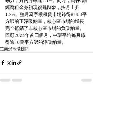
動力，月內升幅達2.1%。同時，灣仔/銅
鑼灣租金亦初現復甦跡象，按月上升
1.2%。整月寫字樓租賃市場錄得8,000平
方呎的正淨吸納量，核心區市場的增長
完全抵銷了非核心區市場的負吸納量。
回顧2026年首四個月，中環平均每月錄
得逾10萬平方呎的淨吸納量。
工商舖市場新聞
See All
Recent Posts