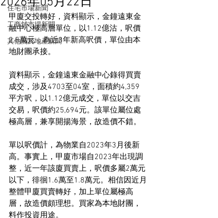
2026年05月22日
住宅市場新聞
甲廈交投轉好，資料顯示，金鐘遠東金
工商舖市場新聞
融中心極高層單位，以1.12億沽，呎價
2.5萬元，為近3年新高呎價，單位由本
其他關於地產新聞
地財團承接。
資料顯示，金鐘遠東金融中心錄得買賣
成交，涉及4703至04室，面積約4,359
平方呎，以1.12億元成交，單位以交吉
交易，呎價約25,694元。該單位屬位處
極高層，兼享開揚海景，故造價不錯。
單以呎價計，為物業自2023年3月後新
高。事實上，甲廈市場自2023年出現調
整，近一年該廈買賣上，呎價多屬2萬元
以下，徘徊1.6萬至1.8萬元。相信因近月
整體甲廈買賣轉好，加上單位屬極高
層，故造價頗理想。買家為本地財團，
料作投資用途。