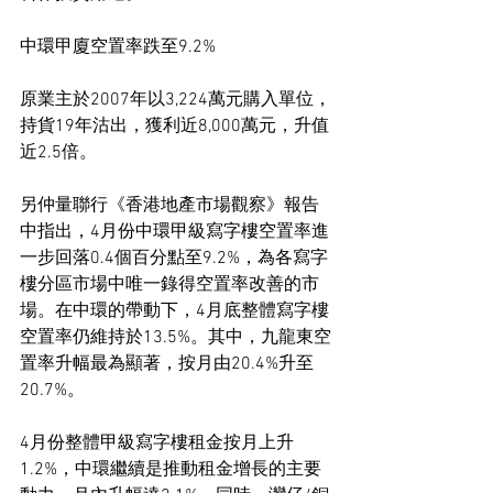
中環甲廈空置率跌至9.2%
原業主於2007年以3,224萬元購入單位，
持貨19年沽出，獲利近8,000萬元，升值
近2.5倍。
另仲量聯行《香港地產市場觀察》報告
中指出，4月份中環甲級寫字樓空置率進
一步回落0.4個百分點至9.2%，為各寫字
樓分區市場中唯一錄得空置率改善的市
場。在中環的帶動下，4月底整體寫字樓
空置率仍維持於13.5%。其中，九龍東空
置率升幅最為顯著，按月由20.4%升至
20.7%。
4月份整體甲級寫字樓租金按月上升
1.2%，中環繼續是推動租金增長的主要