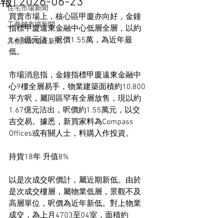
報] 2026-06-23
住宅市場新聞
買賣市場上，核心區甲廈亦向好，金鐘
工商舖市場新聞
指標甲廈遠東金融中心低層全層，以約
1.67億元沽，呎價1.55萬，為近年最
其他關於地產新聞
低。
市場消息指，金鐘指標甲廈遠東金融中
心9樓全層易手，物業建築面積約10,800
平方呎，屬同區罕有全層放售，現以約
1.67億元沽出，呎價約1.55萬元，以交
吉交易。據悉，新買家料為Compass 
Offices或有關人士，料購入作投資。
持貨18年 升值8%
以是次成交呎價計，屬近期新低。由於
是次成交樓層，屬物業低層，景觀不及
高層單位，呎價為近年新低。對上物業
成交，為上月4703至04室，面積約