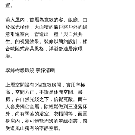
置。
甫入屋內，首層為寬敞的客、飯廳。由
於採光極佳，大面積的窗戶將戶外的綠
意引進室內，營造出一種「與自然共
生」的視覺效果。裝修以簡約設計，糅
合歐陸式家具風格，洋溢舒適居家環
境。
翠綠樹叢環繞 寧靜清幽
上層空間設有3個寬敞房間，實用率極
高，空間方正，不論是休閒空間、書
房，在自然光綫之下，倍覺寬敞。而主
人套房獨佔全層，除輕鬆做到三邊落床
外，尚有闊落的浴室、衣帽間等，而置
身房內，亦可飽覽周邊的翠綠樹叢，感
受道風山獨有的寧靜空氣。