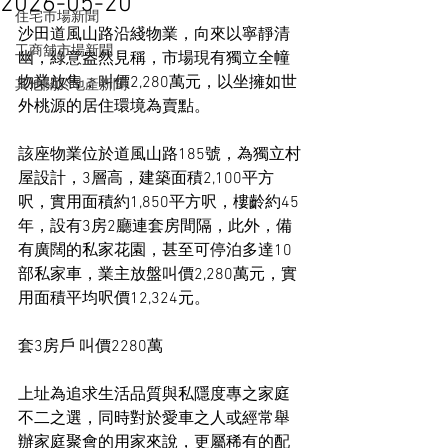
2026-05-20
住宅市場新聞
沙田道風山路沿綫物業，向來以寧靜清
工商舖市場新聞
幽，綠意盎然見稱，市場現有獨立全幢
物業放售，叫價2,280萬元，以坐擁如世
其他關於地產新聞
外桃源的居住環境為賣點。
該座物業位於道風山路185號，為獨立村
屋設計，3層高，建築面積2,100平方
呎，實用面積約1,850平方呎，樓齡約45
年，設有3房2廳連套房間隔，此外，備
有廣闊的私家花園，甚至可停泊多達10
部私家車，業主放盤叫價2,280萬元，實
用面積平均呎價12,324元。
套3房戶 叫價2280萬
上址為追求生活品質與私隱度專之家庭
不二之選，同時對於愛車之人或經常舉
辦家庭聚會的用家來說，更屬稀有的配