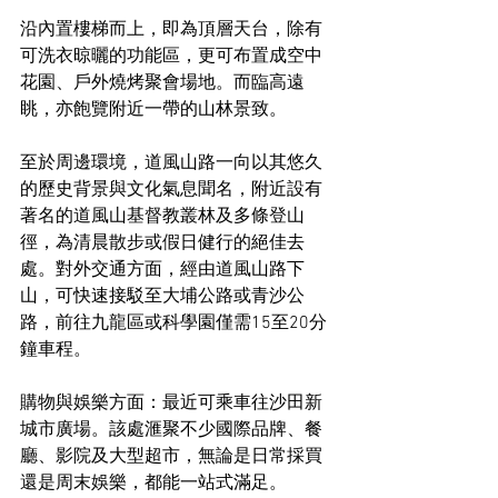
沿內置樓梯而上，即為頂層天台，除有
可洗衣晾曬的功能區，更可布置成空中
花園、戶外燒烤聚會場地。而臨高遠
眺，亦飽覽附近一帶的山林景致。
至於周邊環境，道風山路一向以其悠久
的歷史背景與文化氣息聞名，附近設有
著名的道風山基督教叢林及多條登山
徑，為清晨散步或假日健行的絕佳去
處。對外交通方面，經由道風山路下
山，可快速接駁至大埔公路或青沙公
路，前往九龍區或科學園僅需15至20分
鐘車程。
購物與娛樂方面：最近可乘車往沙田新
城市廣場。該處滙聚不少國際品牌、餐
廳、影院及大型超市，無論是日常採買
還是周末娛樂，都能一站式滿足。