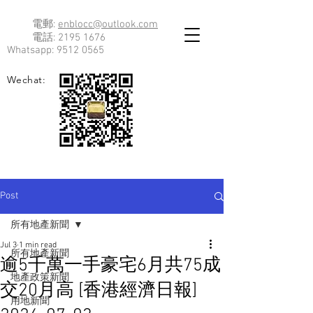
電郵:
enblocc@outlook.com
電話:
2195 1676
Whatsapp:
9512 0565
Wechat:
Post
所有地產新聞
Jul 3
1 min read
所有地產新聞
逾5千萬一手豪宅6月共75成
地產政策新聞
交20月高 [香港經濟日報]
用地新聞