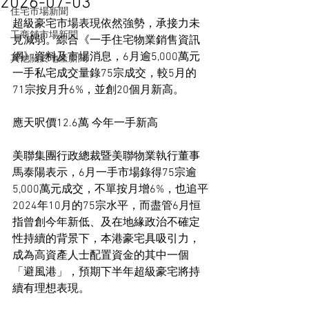
2026-07-03
住宅市場新聞
超級豪宅市場表現依然強勢，承接力未
工商舖市場新聞
見減弱。綜合《一手住宅物業銷售資訊
網》資料及市場消息，6月逾5,000萬元
其他關於地產新聞
一手私宅成交量錄75宗成交，較5月的
71宗按月升6%，並創20個月新高。
應天呎價12.6萬 今年一手新高
美聯集團行政總裁暨美聯物業執行董事
馬泰陽表示，6月一手市場錄得75宗逾
5,000萬元成交，不單按月增6%，也追平
2024年10月的75宗水平，而盡管6月恒
指曾創今年新低、及在地緣政治不確定
性持續的背景下，本港豪宅具吸引力，
成為高資產人士配置資金的其中一個
「避風港」，預期下半年超級豪宅將持
續有理想表現。