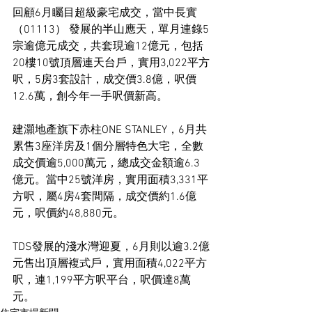
回顧6月矚目超級豪宅成交，當中長實 
（01113） 發展的半山應天，單月連錄5
宗逾億元成交，共套現逾12億元，包括
20樓10號頂層連天台戶，實用3,022平方
呎，5房3套設計，成交價3.8億，呎價
12.6萬，創今年一手呎價新高。
建灝地產旗下赤柱ONE STANLEY，6月共
累售3座洋房及1個分層特色大宅，全數
成交價逾5,000萬元，總成交金額逾6.3
億元。當中25號洋房，實用面積3,331平
方呎，屬4房4套間隔，成交價約1.6億
元，呎價約48,880元。
TDS發展的淺水灣迎夏，6月則以逾3.2億
元售出頂層複式戶，實用面積4,022平方
呎，連1,199平方呎平台，呎價達8萬
元。