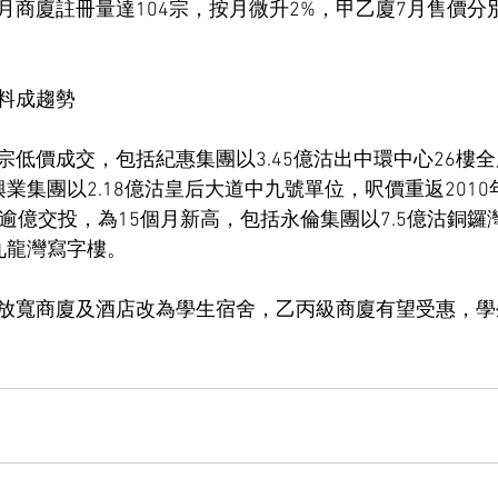
商廈註冊量達104宗，按月微升2%，甲乙廈7月售價分別
料成趨勢
低價成交，包括紀惠集團以3.45億沽出中環中心26樓全層
業集團以2.18億沽皇后大道中九號單位，呎價重返201
逾億交投，為15個月新高，包括永倫集團以7.5億沽銅鑼
九龍灣寫字樓。
放寬商廈及酒店改為學生宿舍，乙丙級商廈有望受惠，學