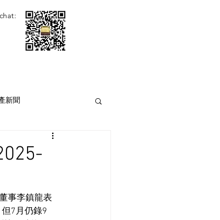
chat:
產新聞
25-
董事李鎮龍表
但7月仍錄9