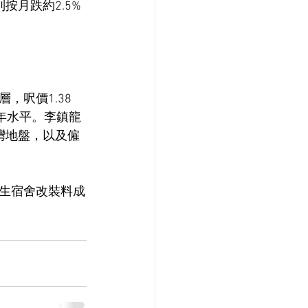
按月跌約2.5%
，呎價1.38
0年水平。李鎮龍
灣地盤，以及僱
生宿舍改裝料成