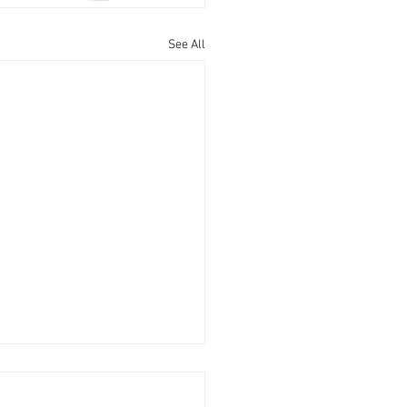
See All
蘭桂坊核心段舖9000萬放
香港經濟日報] 2026-08-04