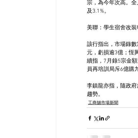
宗，為今年次高。全月
及3.1%。
美聯：學生宿舍改裝
該行指出，市場錄數宗
元，虧損逾3億；恆興
續指，7月錄5宗金額
員再培訓局斥6億購
李鎮龍亦指，隨政府
趨勢。
工商舖市場新聞