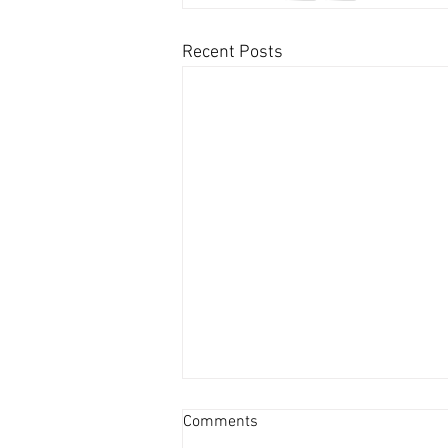
Recent Posts
咖啡店租務升溫民生區成新戰
Comments
場 [香港經濟日報] 2026-08-04