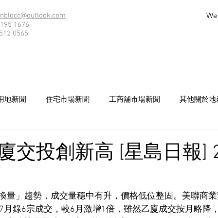
We
nblocc@outlook.com
195 1676
512 0565
用地新聞
住宅市場新聞
工商舖市場新聞
其他關於地
交投創新高 [星島日報] 20
換量」趨勢，成交量穩中有升，價格低位整固。美聯商業
7月錄6宗成交，較6月激增1倍，雖然乙廈成交按月略降，