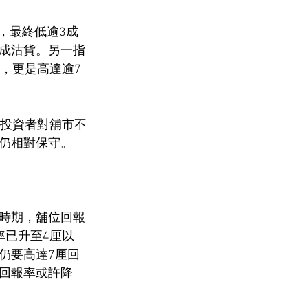
，最終低逾3成
3成沽貨。另一指
，更是高達逾7
是投資者對舖市不
仍相對保守。
時期，舖位回報
率已升至4厘以
仍要高達7厘回
回報率或許降