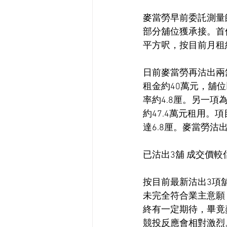
麥當勞早前委託測量
部分舖位獲承接。首個
平方呎，按目前月租約
日前麥當勞再沽出兩舖
租金約40萬元，舖
率約4.8厘。另一項
約47.4萬元租用。
達6.8厘。麥當勞沽
已沽出3舖 成交價較
按目前最新沽出3項
未完全符合業主意願
終有一定期待，畢竟
競投反應會相對激烈