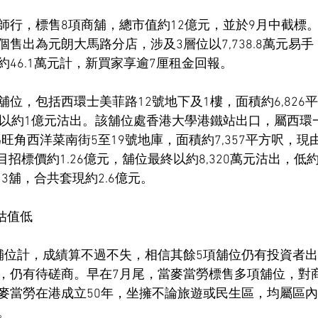
師行，標售8項商舖，總市值約12億元，並於9月中截標
售出為元朗大馬路分店，涉及3層位以7,738.8萬元易
46.1萬元計，新買家享逾7厘租金回報。
位，包括西環士美菲路12號地下及1樓，面積約6,826
位以約1億元沽出。該舖位處香港大學港鐵站出口，屬西環
為旺角西洋菜南街5至19號地庫，面積約7,357平方呎，
項目招標價約1.26億元，舖位最終以約8,320萬元沽出，低
出3舖，合共套現約2.6億元。
估值低
舖位計，成績算不過不失，相信其餘5項舖位仍有投資者
，仍有待磋商。早在7月尾，當麥當勞標售多項舖位，對
麥當勞在港成立50年，坐擁不論旅遊或民生區，均屬區
。