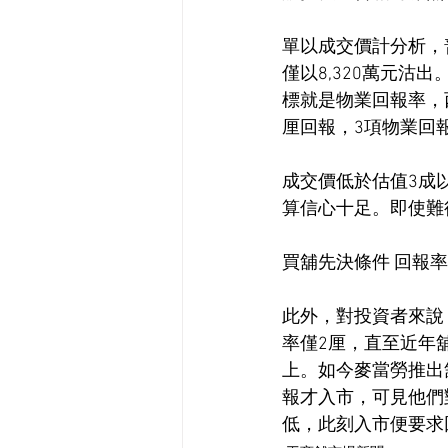
單以成交價計分析，
僅以8,320萬元
標就是物業回報率，
厘回報，3項物業回
成交價低於估值3成
算信心十足。即使難
買舖先決條件 回報
此外，對投資者來說
率僅2厘，直至近年
上。如今麥當勞推出
報才入市，可見他們
低，此刻入市便要求