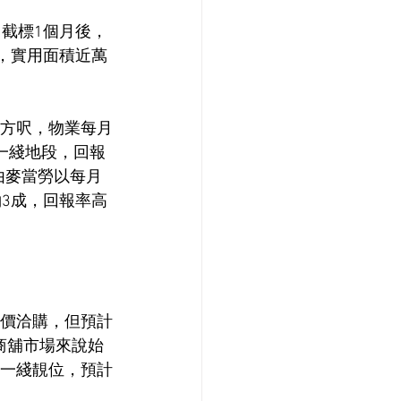
。截標1個月後，
手，實用面積近萬
平方呎，物業每月
一綫地段，回報
現由麥當勞以每月
約3成，回報率高
出價洽購，但預計
商舖市場來說始
內一綫靚位，預計