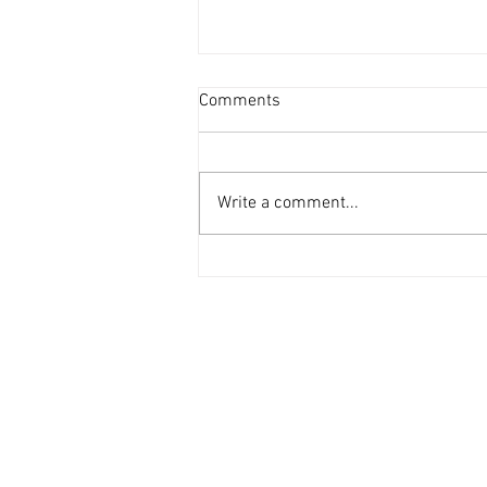
資產重估派Vs防守現金流派
Comments
[香港經濟日報] 2026-08-07
2026年第二季的大額物業投資市
場，正迎來近年少見的「雙軌定
Write a comment...
價」新局。 隨着高息環境逐漸被
市場消化，機構資金與實力買家對
資產的挑剔度顯著提升，但在交投
表現上卻展現出極其清晰的分流：
一邊是具備強勁現金流、營運模式
成熟的學生宿舍；另一邊則是位於
港島核心區、當前回報不高，但呎
價已被打至歷史低位（甚至接近重
置成本）的全幢商廈。這兩類物業
在第二季尾的集中成交，不僅為市
場訂立了新的交易基準，更揭示了