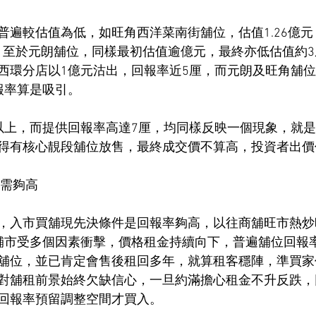
普遍較估值為低，如旺角西洋菜南街舖位，估值1.26億元
沽出。至於元朗舖位，同樣最初估值逾億元，最終亦低估值約
西環分店以1億元沽出，回報率近5厘，而元朗及旺角舖位
報率算是吸引。
以上，而提供回報率高達7厘，均同樣反映一個現象，就
得有核心靚段舖位放售，最終成交價不算高，投資者出價
率需夠高
，入市買舖現先決條件是回報率夠高，以往商舖旺市熱炒
舖市受多個因素衝擊，價格租金持續向下，普遍舖位回報
舖位，並已肯定會售後租回多年，就算租客穩陣，準買家
對舖租前景始終欠缺信心，一旦約滿擔心租金不升反跌，
回報率預留調整空間才買入。