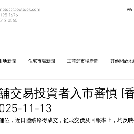
We
nblocc@outlook.com
195 1676
512 0565
用地新聞
住宅市場新聞
工商舖市場新聞
其他關於地
舖交易投資者入市審慎 [
25-11-13
舖位，近日陸續錄得成交，從成交價及回報率上，均反映