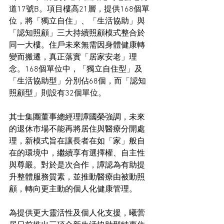
道17號B。項目樓高21層，提供168個單
位，將「獨立自住」、「生活協助」與
「認知照顧」三大持續照顧模式整合於
同一大樓。住戶未來無需因身體健康轉
變而搬遷，真正落實「居家安老」理
念。168個單位中，「獨立自住型」及
「生活協助型」分別佔68個，而「認知
照顧型」則設有32個單位。
其士集團董事總經理譚國榮強調，未來
的退休市場不能再將居住與醫療分開處
理，新模式旨在讓長者在如「家」般自
在的環境中，繼續享有選擇權、自主性
與尊嚴。對於是次合作，譚認為有助提
升整體服務質素，並推動醫療由被動照
顧，轉向更主動的個人化健康管理。
為提供更大靈活性及個人化支援，曦蕓