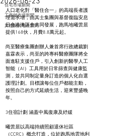
2026-06-23
住宅市場新聞
人口老化對「醫住合一」的高端長者護
工商舖市場新聞
理需求增，由其士集團與基督復臨安息
日會港澳區會共同發展，跑馬地曦蕓居
其他關於地產新聞
提供168伙，月費8.8萬元起。
尚至醫療集團創辦人兼首席行政總裁劉
嘉霖表示，尚至的跨專科醫療團隊將全
面進駐支援住戶，引入創新的醫學人工
智能（AI）工具用於日常篩查與健康監
測，並共同制定量身訂造的個人化自選
護理計劃。目標讓每位住戶都能主動，
按照自己的方式延續生活，迎來豐盛晚
年。
3住宿計劃 涵蓋中風復康及紓緩
曦蕓居以高端持續照顧退休社區
（CCRC）概念打造，位於跑馬地雲地利