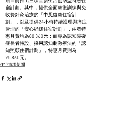
居日前推出三項全新生活協助型特惠住
宿計劃。其中，提供全面康復訓練與免
收費針灸治療的「中風復康住宿計
劃」，以及提供24小時持續護理與痛症
管理的「安心紓緩住宿計劃」，兩者特
惠月費均為88,360元；而專為認知障礙
症長者特設、採用認知刺激療法的「認
知照顧住宿計劃」，特惠月費則為
95,860元。
住宅市場新聞
See All
Recent Posts