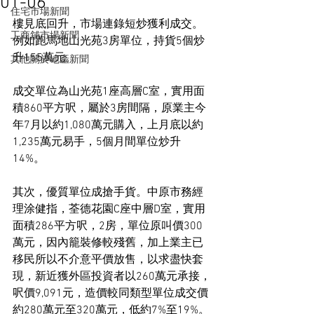
01-06
住宅市場新聞
樓見底回升，市場連錄短炒獲利成交。
工商舖市場新聞
例如跑馬地山光苑3房單位，持貨5個炒
升155萬元。
其他關於地產新聞
成交單位為山光苑1座高層C室，實用面
積860平方呎，屬於3房間隔，原業主今
年7月以約1,080萬元購入，上月底以約
1,235萬元易手，5個月間單位炒升
14%。
其次，優質單位成搶手貨。中原市務經
理涂健指，荃德花園C座中層D室，實用
面積286平方呎，2房，單位原叫價300
萬元，因內籠裝修較殘舊，加上業主已
移民所以不介意平價放售，以求盡快套
現，新近獲外區投資者以260萬元承接，
呎價9,091元，造價較同類型單位成交價
約280萬元至320萬元，低約7%至19%。