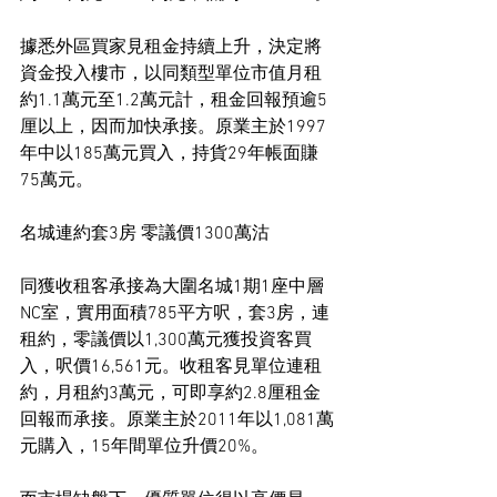
據悉外區買家見租金持續上升，決定將
資金投入樓市，以同類型單位市值月租
約1.1萬元至1.2萬元計，租金回報預逾5
厘以上，因而加快承接。原業主於1997
年中以185萬元買入，持貨29年帳面賺
75萬元。
名城連約套3房 零議價1300萬沽
同獲收租客承接為大圍名城1期1座中層
NC室，實用面積785平方呎，套3房，連
租約，零議價以1,300萬元獲投資客買
入，呎價16,561元。收租客見單位連租
約，月租約3萬元，可即享約2.8厘租金
回報而承接。原業主於2011年以1,081萬
元購入，15年間單位升價20%。