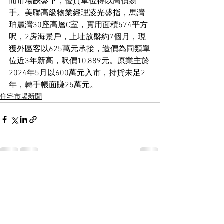
而市場缺盤下，優質單位得以高價易
手。美聯高級物業經理凌光盛指，馬灣
珀麗灣30座高層C室，實用面積574平方
呎，2房海景戶，上址放盤約7個月，現
獲外區客以625萬元承接，造價為同類單
位近3年新高，呎價10,889元。原業主於
2024年5月以600萬元入市，持貨未足2
年，轉手帳面賺25萬元。
住宅市場新聞
See All
Recent Posts