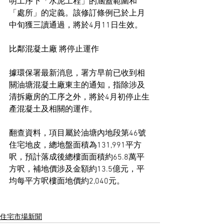
明工序下「水泥工程」的涵蓋範圍和
「處所」的定義。該修訂條例已於上月
中旬獲三讀通過，將於4月11日生效。
比鄰混凝土廠 將停止運作
據環保署最新消息，署方早前已收到相
關油塘混凝土廠東主的通知，指除涉及
清拆廠房的工序之外，將於4月初停止生
產混凝土及相關的運作。
翻查資料，項目屬於油塘內地段第46號
住宅地皮，總地盤面積為131,991平方
呎，預計落成後總樓面面積約65.8萬平
方呎，補地價涉及金額約13.5億元，平
均每平方呎樓面地價約2,040元。
住宅市場新聞