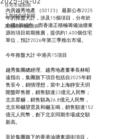
2025-04-02
住宅市場新聞
內房越秀地產 （00123） 最新公布2025
工商舖市場新聞
年的推盤大計，涉及15個項目，分布於
全國8個城市，而香港正積極籌備油塘東
其他關於地產新聞
源街項目前期推廣，提供約1,400個住宅
單位，預計2026年第三季推出市場。
今年推盤大計 中港共15項目
越秀集團總經理、越秀地產董事長林昭
遠指出，集團旗下項目包括自2025年銷
售至今，銷情理想，當中上海靜安天玥
開盤即售罄，銷售額達23億元人民幣；
北京星樾，銷售額為26.8億元人民幣，
北京和樾望雲及和樾玉鳴，銷售額達152
億元人民幣，創下北京同期市場成交額
新高。
至於集團旗下的香港油塘東源街項目，