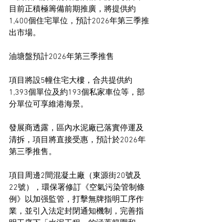
目前正積極籌備前期推廣，將提供約
1,400個住宅單位，預計2026年第三季推
出市場。
油塘盤預計2026年第三季推售
項目將設5幢住宅大樓，合共提供約
1,393個單位及約193個私家車位等，部
分單位可享維港海景。
發展商透露，區內水泥廠已落實停運及
清拆，項目將直接受惠，預計於2026年
第三季推售。
項目周邊2間混凝土廠（東源街20號及
22號），環保署修訂《空氣污染管制條
例》以加强監管，打擊無牌指明工序作
業，並引入法定封閉通知機制，完善指