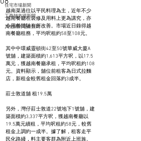
08
住宅市場新聞
越南菜過往以平民料理為主，近年不少
工商舖市場新聞
越南餐廳在裝修及用料上更為講究，亦
令用餐體驗有所改善。市場近日錄得越
其他關於地產新聞
南餐廳租務，平均呎租約58至108元。
其中中環威靈頓街42至50號華威大廈A
號舖，建築面積約1,613平方呎，以17.5
萬元，獲越南餐廳承租，平均呎租約108
元。資料顯示，舖位前租客為日式拉麵
店，新租金較舊租金回落約3成半。
莊士敦道舖 租19.5萬
另外，灣仔莊士敦道22號地下1號舖，建
築面積約3,337平方呎，獲越南餐廳以
19.5萬元續租，平均呎租約58元，較舊
租金上調約一成半。據了解，租客走平
民化路綫，料主要客群為附近上班族。