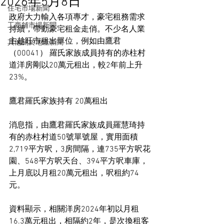
2026年5月8日
住宅市場新聞
政府大力輸入各項專才，豪宅租務需求
工商舖市場新聞
持續，帶動豪宅租金走俏。不少名人業
主趁旺市租出單位，例如由鷹君 
其他關於地產新聞
（00041） 羅氏家族成員持有的赤柱村
道洋房剛以20萬元租出，較2年前上升
23%。
鷹君羅氏家族持有 20萬租出
消息指，由鷹君羅氏家族成員羅慧琦持
有的赤柱村道50號單號屋，實用面積
2,719平方呎，3房間隔，連735平方呎花
園、548平方呎天台、394平方呎車庫，
上月底以月租20萬元租出，呎租約74
元。
資料顯示，相關洋房2024年初以月租
16.3萬元租出，相隔約2年，是次換租客