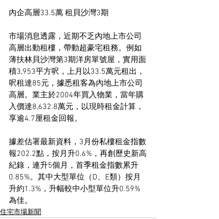
內企高層33.5萬 租貝沙灣3期
市場消息透露，近期不乏內地上市公司
高層出動租樓，帶動超豪宅租務。例如
薄扶林貝沙灣第3期洋房單號屋，實用面
積3,953平方呎，上月以33.5萬元租出，
呎租達85元，據悉租客為內地上市公司
高層。業主於2004年買入物業，當年購
入價達8,632.8萬元，以現時租金計算，
享逾4.7厘租金回報。
據差估署最新資料，3月份私樓租金指數
報202.2點，按月升0.6%，再創歷史新高
紀錄，連升5個月，首季租金指數累升
0.85%。其中大型單位（D、E類）按月
升約1.3%，升幅較中小型單位升0.59%
為佳。
住宅市場新聞