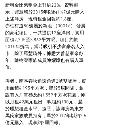
新租金比舊租金上升約23%。資料顯
示，羅慧琦於2015年以約1.47億元購入
上述洋房，現時租金回報約1.6厘。
赤柱村道50號屬於新地 （00016） 發展
的豪宅項目，一共提供12座洋房，實用
面積2,705至3,862平方呎。項目約於
2015年拆售，當時吸引不少富豪名人入
市，除了羅慧琦外，據悉大善慈家余彭
年、陳樹渠家族成員陳燿璋也有購入單
位。
再者，南區舂坎角環角道2號雙號屋，實
用面積4,195平方呎，屬於5房間隔，並
設有入戶電梯及約1,559平方呎花園，剛
以月租42萬元租出，呎租約100元，屬
於理想租金水平。據悉，該洋房為東方
馬氏家族成員持有，早於2017年以約2.5
億元購入，現享約2厘回報。