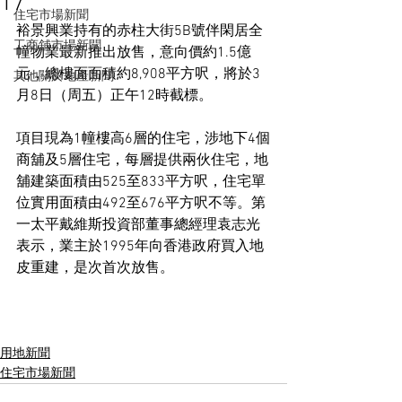
17
住宅市場新聞
裕景興業持有的赤柱大街5B號伴閑居全
工商舖市場新聞
幢物業最新推出放售，意向價約1.5億
元，總樓面面積約8,908平方呎，將於3
其他關於地產新聞
月8日（周五）正午12時截標。
項目現為1幢樓高6層的住宅，涉地下4個
商舖及5層住宅，每層提供兩伙住宅，地
舖建築面積由525至833平方呎，住宅單
位實用面積由492至676平方呎不等。第
一太平戴維斯投資部董事總經理袁志光
表示，業主於1995年向香港政府買入地
皮重建，是次首次放售。
用地新聞
住宅市場新聞