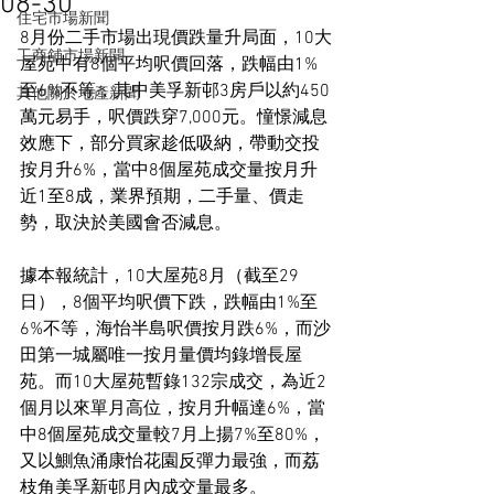
08-30
住宅市場新聞
8月份二手市場出現價跌量升局面，10大
工商舖市場新聞
屋苑中有8個平均呎價回落，跌幅由1%
至6%不等，其中美孚新邨3房戶以約450
其他關於地產新聞
萬元易手，呎價跌穿7,000元。憧憬減息
效應下，部分買家趁低吸納，帶動交投
按月升6%，當中8個屋苑成交量按月升
近1至8成，業界預期，二手量、價走
勢，取決於美國會否減息。
據本報統計，10大屋苑8月（截至29
日），8個平均呎價下跌，跌幅由1%至
6%不等，海怡半島呎價按月跌6%，而沙
田第一城屬唯一按月量價均錄增長屋
苑。而10大屋苑暫錄132宗成交，為近2
個月以來單月高位，按月升幅達6%，當
中8個屋苑成交量較7月上揚7%至80%，
又以鰂魚涌康怡花園反彈力最強，而荔
枝角美孚新邨月內成交量最多。