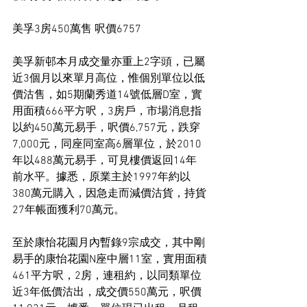
美孚3房450萬售 呎價6757
美孚新邨本月成交量亦重上2字頭，已屬
近3個月以來單月高位，惟個別單位以低
價沽售，如5期蘭秀道14號低層D室，實
用面積666平方呎，3房戶，市場消息指
以約450萬元易手，呎價6,757元，跌穿
7,000元，同座同室高6層單位，於2010
年以488萬元易手，可見樓價返回14年
前水平。據悉，原業主於1997年約以
380萬元購入，因急走而減價沽貨，持貨
27年帳面獲利70萬元。
至於康怡花園月內暫錄9宗成交，其中剛
易手的康怡花園N座中層11室，實用面積
461平方呎，2房，連租約，以同類單位
近3年低價沽出，成交價550萬元，呎價