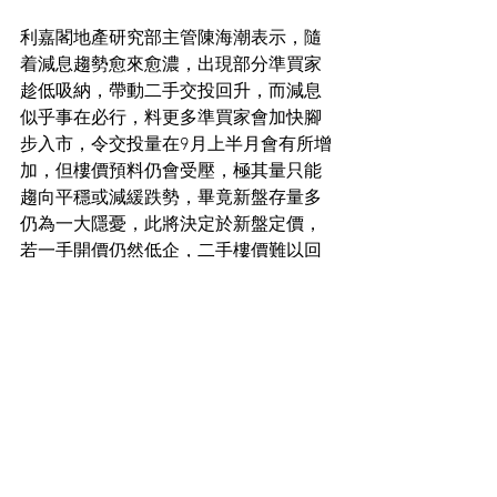
利嘉閣地產研究部主管陳海潮表示，隨
着減息趨勢愈來愈濃，出現部分準買家
趁低吸納，帶動二手交投回升，而減息
似乎事在必行，料更多準買家會加快腳
步入市，令交投量在9月上半月會有所增
加，但樓價預料仍會受壓，極其量只能
趨向平穩或減緩跌勢，畢竟新盤存量多
仍為一大隱憂，此將決定於新盤定價，
若一手開價仍然低企，二手樓價難以回
升。
住宅市場新聞
See All
Recent Posts