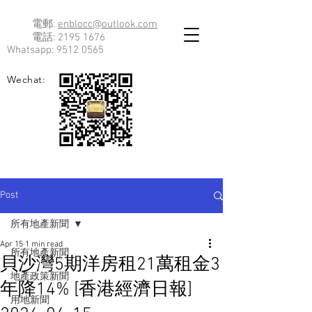
電郵:
enblocc@outlook.com
電話:
2195 1676
Whatsapp:
9512 0565
Wechat:
Post
所有地產新聞
Apr 15
1 min read
所有地產新聞
貝沙灣5期洋房租21萬租金3
地產政策新聞
年降14% [香港經濟日報]
用地新聞