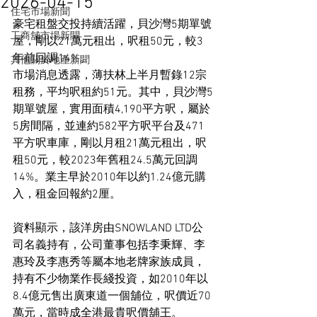
2026-04-15
住宅市場新聞
豪宅租盤交投持續活躍，貝沙灣5期單號
工商舖市場新聞
屋，剛以21萬元租出，呎租50元，較3
年前回調14%。
其他關於地產新聞
市場消息透露，薄扶林上半月暫錄12宗
租務，平均呎租約51元。其中，貝沙灣5
期單號屋，實用面積4,190平方呎，屬於
5房間隔，並連約582平方呎平台及471
平方呎車庫，剛以月租21萬元租出，呎
租50元，較2023年舊租24.5萬元回調
14%。業主早於2010年以約1.24億元購
入，租金回報約2厘。
資料顯示，該洋房由SNOWLAND LTD公
司名義持有，公司董事包括李秉輝、李
惠玲及李惠秀等屬本地老牌家族成員，
持有不少物業作長綫投資，如2010年以
8.4億元售出廣東道一個舖位，呎價近70
萬元，當時成全港最貴呎價舖王。