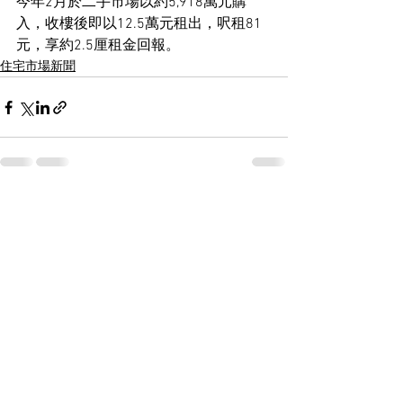
今年2月於二手市場以約5,918萬元購
入，收樓後即以12.5萬元租出，呎租81
元，享約2.5厘租金回報。
住宅市場新聞
See All
Recent Posts