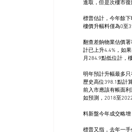
進取，但是次樓市復
標普估計，今年餘下時
樓價升幅料僅為0至3
翻查差餉物業估價署私
計已上升4.4%，如果
月284.9點低位計，
明年預計升幅最多只有3
歷史高位398.1點
前入市應該有帳面利潤
如預測，2018至2
料新盤今年成交略增
標普又指，去年一手