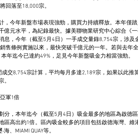
將回落至18,000宗。
計，今年新盤市場表現強勁，購買力持續釋放。本年僅踏
千億元水平，為紀錄最快。據美聯物業研究中心綜合《一
息，今年（截至5月4日）一手成交量錄8,754宗，涉及金額
一手銷售條例實施以來，最快突破千億元的一年。若與去年
比，本年迄今已達約49%，足見今年新盤吸金力相當強勁。
成交8,754宗計算，平均每月多達2,189宗，如果以此
2宗。
亞軍1倍
分，本年迄今（截至5月4日）吸金最多的地區為啟德區，共
地區高出約1倍。區內吸金較多的項目包括啟德海灣、維港
璽‧海、MIAMI QUAY等。