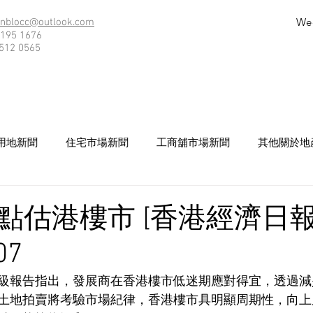
We
nblocc@outlook.com
195 1676
512 0565
用地新聞
住宅市場新聞
工商舖市場新聞
其他關於地
點估港樓市 [香港經濟日報
07
級報告指出，發展商在香港樓市低迷期應對得宜，透過減
土地拍賣將考驗市場紀律，香港樓市具明顯周期性，向上