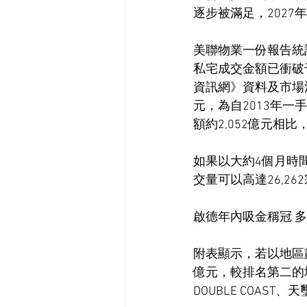
逐步被滿足，2027年
美聯物業一份報告統
私宅成交金額已衝破
資訊網》資料及市場消
元，為自2013年
額約2,052億元相
如果以大約4個月時間
交量可以高達26,26
啟德年內吸金稱冠 多
附表顯示，若以地區劃
億元，較排名第二的
DOUBLE COAST、天