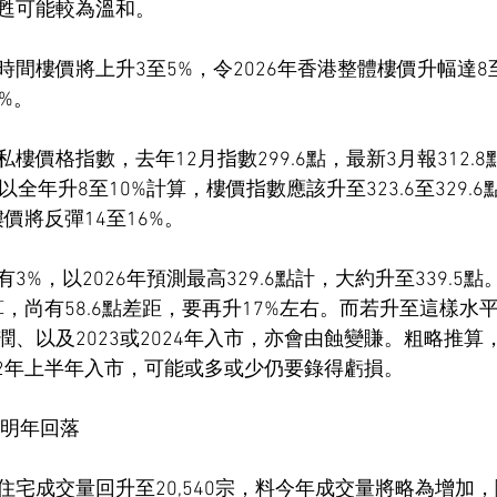
甦可能較為溫和。
間樓價將上升3至5%，令2026年香港整體樓價升幅達8
%。
樓價格指數，去年12月指數299.6點，最新3月報312.
以全年升8至10%計算，樓價指數應該升至323.6至329.
樓價將反彈14至16%。
%，以2026年預測最高329.6點計，大約升至339.5點。
計算，尚有58.6點差距，要再升17%左右。而若升至這樣水平
、以及2023或2024年入市，亦會由蝕變賺。粗略推算
022年上半年入市，可能或多或少仍要錄得虧損。
 明年回落
住宅成交量回升至20,540宗，料今年成交量將略為增加