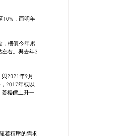
至10%，而明年
8點，樓價今年累
6點左右。與去年3
與2021年9月
，2017年或以
，若樓價上升一
，隨着積壓的需求