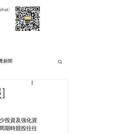
chat:
產新聞
]
少投資及強化資
周期時競投往往