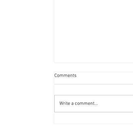
超過20個屋苑呎租破頂 [香港
Comments
經濟日報] 2026-08-04
今年內地生搶租潮可算是歷年最具
爆炸力的，無論承租力、租金升幅
Write a comment...
均是歷年最明顯，過去3個月，超
過20個屋苑錄得新高租金成交個
案。 鄰近港大住宅區 內地生搶租
內地生搶租潮最明顯的地區一定是