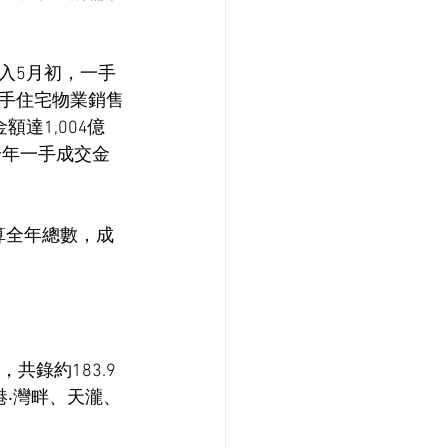
入5月初，一手
手住宅物業銷售
達1,004億
全年一手成交金
推算全年總數，成
錄約183.9
‧灣畔、天瀧、