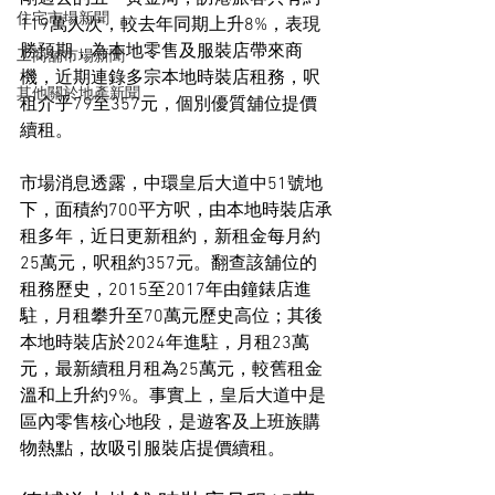
住宅市場新聞
119萬人次，較去年同期上升8%，表現
勝預期，為本地零售及服裝店帶來商
工商舖市場新聞
機，近期連錄多宗本地時裝店租務，呎
其他關於地產新聞
租介乎79至357元，個別優質舖位提價
續租。
市場消息透露，中環皇后大道中51號地
下，面積約700平方呎，由本地時裝店承
租多年，近日更新租約，新租金每月約
25萬元，呎租約357元。翻查該舖位的
租務歷史，2015至2017年由鐘錶店進
駐，月租攀升至70萬元歷史高位；其後
本地時裝店於2024年進駐，月租23萬
元，最新續租月租為25萬元，較舊租金
溫和上升約9%。事實上，皇后大道中是
區內零售核心地段，是遊客及上班族購
物熱點，故吸引服裝店提價續租。