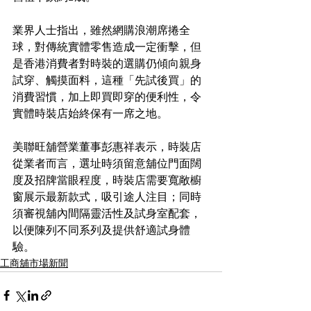
業界人士指出，雖然網購浪潮席捲全
球，對傳統實體零售造成一定衝擊，但
是香港消費者對時裝的選購仍傾向親身
試穿、觸摸面料，這種「先試後買」的
消費習慣，加上即買即穿的便利性，令
實體時裝店始終保有一席之地。
美聯旺舖營業董事彭惠祥表示，時裝店
從業者而言，選址時須留意舖位門面闊
度及招牌當眼程度，時裝店需要寬敞櫥
窗展示最新款式，吸引途人注目；同時
須審視舖內間隔靈活性及試身室配套，
以便陳列不同系列及提供舒適試身體
驗。
工商舖市場新聞