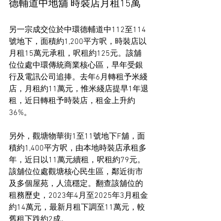
德輔道中地舖 時裝店月租15萬
另一宗成交位於中環德輔道中112至114
號地下，面積約1,200平方呎，時裝店以
月租15萬元承租，呎租約125元。該舖
位位處中環傳統商業核心區，早年受銀
行及電訊公司追捧。去年6月轉租予米綫
店，月租約11萬元，惟米綫店提早1年退
租，近日轉租予時裝店，租金上升約
36%。
另外，觀塘物華街1至11號地下F舖，面
積約1,400平方呎，由本地時裝店承租多
年，近日以11萬元續租，呎租約79元。
該舖位位處觀塘核心民生區，鄰近街市
及多個屋苑，人流穩定。翻查該舖位的
租務歷史，2023年4月至2025年3月租金
約14萬元，最新月租下調至11萬元，較
舊租下跌約2成。