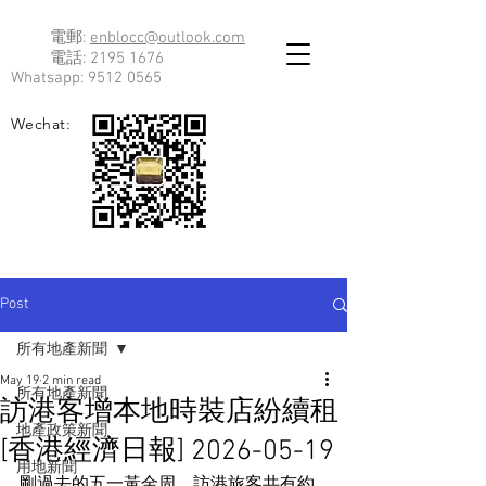
電郵:
enblocc@outlook.com
電話:
2195 1676
Whatsapp:
9512 0565
Wechat:
Post
所有地產新聞
May 19
2 min read
所有地產新聞
訪港客增本地時裝店紛續租
地產政策新聞
[香港經濟日報] 2026-05-19
用地新聞
剛過去的五一黃金周，訪港旅客共有約