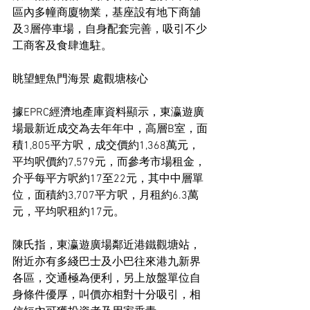
區內多幢商廈物業，基座設有地下商舖
及3層停車場，自身配套完善，吸引不少
工商客及食肆進駐。
眺望鯉魚門海景 處觀塘核心
據EPRC經濟地產庫資料顯示，東瀛遊廣
場最新近成交為去年年中，高層B室，面
積1,805平方呎，成交價約1,368萬元，
平均呎價約7,579元，而參考市場租金，
介乎每平方呎約17至22元，其中中層單
位，面積約3,707平方呎，月租約6.3萬
元，平均呎租約17元。
陳氏指，東瀛遊廣場鄰近港鐵觀塘站，
附近亦有多綫巴士及小巴往來港九新界
各區，交通極為便利，另上放盤單位自
身條件優厚，叫價亦相對十分吸引，相