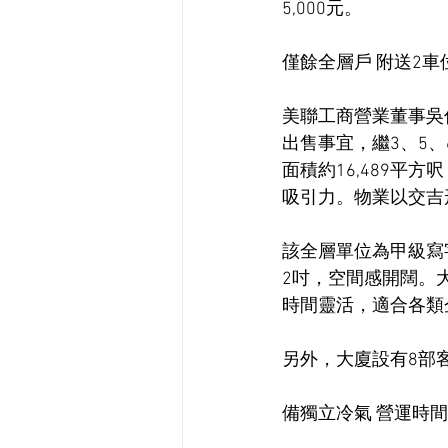
5,000元。
僅餘全層戶 附送2車
美聯工商營業董事吳
出售事宜，繼3、5、
面積約16,489平方
吸引力。物業以交吉
該全層單位為甲級寫
2吋，空間感開闊。
時間靈活，適合各類
另外，大廈設有8部
備獨立冷氣 營運時