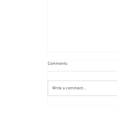
資產重估派Vs防守現金流派
Comments
[香港經濟日報] 2026-08-07
2026年第二季的大額物業投資市
場，正迎來近年少見的「雙軌定
Write a comment...
價」新局。 隨着高息環境逐漸被
市場消化，機構資金與實力買家對
資產的挑剔度顯著提升，但在交投
表現上卻展現出極其清晰的分流：
一邊是具備強勁現金流、營運模式