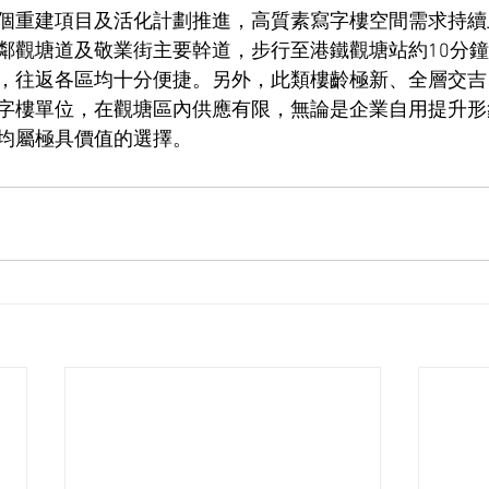
個重建項目及活化計劃推進，高質素寫字樓空間需求持續
鄰觀塘道及敬業街主要幹道，步行至港鐵觀塘站約10分
，往返各區均十分便捷。另外，此類樓齡極新、全層交吉
字樓單位，在觀塘區內供應有限，無論是企業自用提升形
均屬極具價值的選擇。