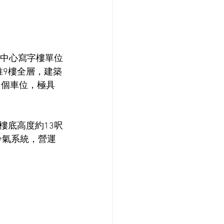
團中心寫字樓單位
推9樓全層，建築
送2個車位，極具
樓底高度約13呎
冷氣系統，營運