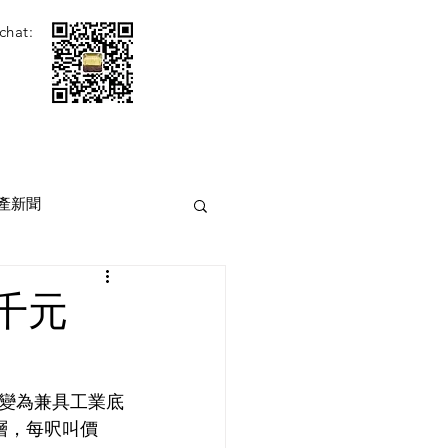
chat:
產新聞
千元
變為兼具工業底
層，每呎叫價