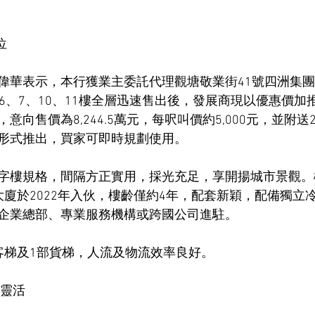
位
偉華表示，本行獲業主委託代理觀塘敬業街41號四洲集
6、7、10、11樓全層迅速售出後，發展商現以優惠價加
呎，意向售價為8,244.5萬元，每呎叫價約5,000元，並附
形式推出，買家可即時規劃使用。
字樓規格，間隔方正實用，採光充足，享開揚城市景觀。
大廈於2022年入伙，樓齡僅約4年，配套新穎，配備獨立
企業總部、專業服務機構或跨國公司進駐。
客梯及1部貨梯，人流及物流效率良好。
間靈活