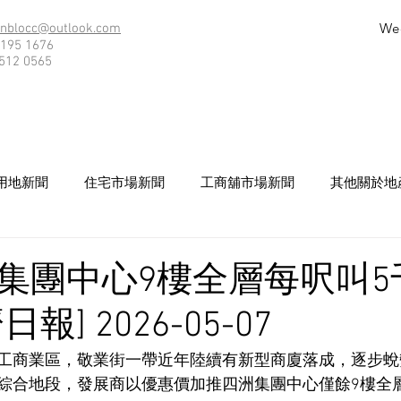
We
nblocc@outlook.com
195 1676
512 0565
用地新聞
住宅市場新聞
工商舖市場新聞
其他關於地
集團中心9樓全層每呎叫5
報] 2026-05-07
工商業區，敬業街一帶近年陸續有新型商廈落成，逐步蛻
綜合地段，發展商以優惠價加推四洲集團中心僅餘9樓全