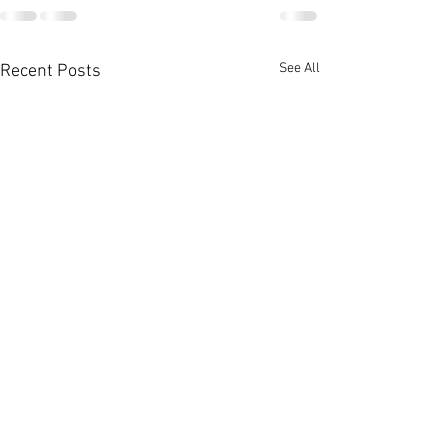
See All
Recent Posts
啟德澐璟4房大宅融合古今
荃灣全‧城滙高層
美學 [香港經濟日報] 2026-
港經濟日報] 2026