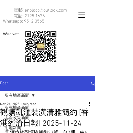
電郵:
enblocc@outlook.com
電話:
2195 1676
Whatsapp:
9512 0565
Wechat:
Post
所有地產新聞
Nov 24, 2025
1 min read
所有地產新聞
觀塘凱滙裝潢清雅簡約 [香
地產政策新聞
港經濟日報] 2025-11-24
用地新聞
凱滙位於觀塘協和街33號，分2期，由4