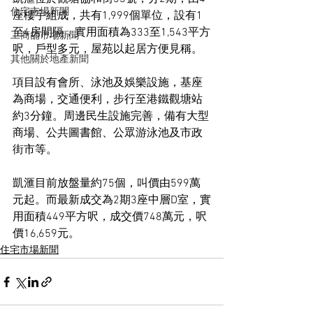
住宅市場新聞
座樓宇組成，共有1,999個單位，設有1
至4房間隔，實用面積為333至1,543平方
工商舖市場新聞
呎，戶型多元，屋苑以起居方便見稱。
其他關於地產新聞
項目設有會所、泳池及娛樂設施，基座
為商場，交通便利，步行至港鐵觀塘站
約3分鐘。周邊民生設施完善，備有大型
商場、公共圖書館、公眾游泳池及市政
街市等。
凱滙目前放盤量約75個，叫價由599萬
元起。而最新成交為2期3座中層D室，實
用面積449平方呎，成交價748萬元，呎
價16,659元。
住宅市場新聞