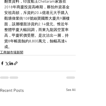
翻查資料，印度船王Chellaram家族在
2018年商廈投資高峰期，夥拍外資基金
安祖高頓，斥資約20.4億港元大手購入
觀塘偉業街108號絲寶國際大廈共9層樓
面，該層樓面涉資約2.14億元。惟近年
整體甲廈大幅回調，而東九龍因空置率
高，甲廈呎價受壓。是次沽出一層，持
貨8年帳面蝕約8,800萬元，蝕幅高達4
成。
工商舖市場新聞
See All
Recent Posts