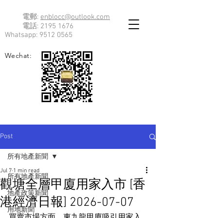
電郵:
enblocc@outlook.com
電話:
2195 1676
Whatsapp:
9512 0565
Wechat:
Post
所有地產新聞
Jul 7
1 min read
所有地產新聞
觀塘全層甲廈用家入市 [香
地產政策新聞
港經濟日報] 2026-07-07
用地新聞
買賣市場方面，東九龍甲廈吸引用家入