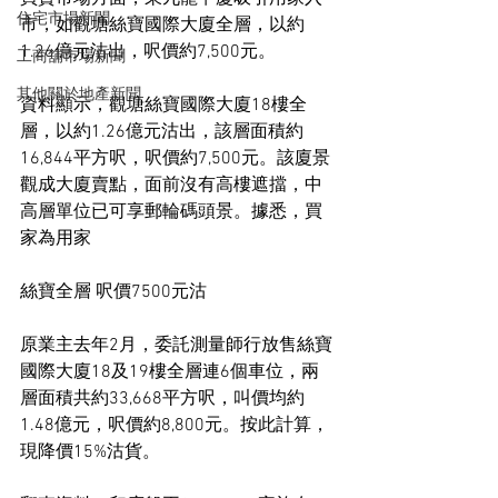
住宅市場新聞
市，如觀塘絲寶國際大廈全層，以約
1.26億元沽出，呎價約7,500元。
工商舖市場新聞
其他關於地產新聞
資料顯示，觀塘絲寶國際大廈18樓全
層，以約1.26億元沽出，該層面積約
16,844平方呎，呎價約7,500元。該廈景
觀成大廈賣點，面前沒有高樓遮擋，中
高層單位已可享郵輪碼頭景。據悉，買
家為用家
絲寶全層 呎價7500元沽
原業主去年2月，委託測量師行放售絲寶
國際大廈18及19樓全層連6個車位，兩
層面積共約33,668平方呎，叫價均約
1.48億元，呎價約8,800元。按此計算，
現降價15%沽貨。