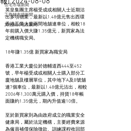
報] 2024-08-08
住宅市場新聞
英皇集團主席楊受成或相關人士近期沽
工商舖市場新聞
出多項物業，最新以1.48億元售出西環
香港工業大廈兩間地舖連車位，相較18
其他關於地產新聞
年前購入價大賺1.35億元，新買家為法
定機構職安局。
18年賺1.35億 新買家為職安局
香港工業大廈位於德輔道西444至452
號，早年楊受成或相關人士購入部分工
廈地舖及樓層單位，其中地下A及B號舖
連7個車位，最新以1.48億元沽出，相較
2006年1,300萬元購入價，持貨18年帳
面賺約1.35億元，期內升值逾10倍。
至於新買家則為由政府成立的職業安全
健康局，屬於法定機構，主要經費來源
為僱員補償保險徵款、訓練課程收回部