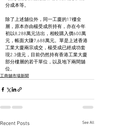
分成本等。
除了上述舖位外，同一工廈的17樓全
層，原本亦由楊受成所持有，亦在今年
初以8,288萬元沽出，相較購入價600萬
元，帳面大賺7,688萬元。單是上述香港
工業大廈兩宗成交，楊受成已經成功套
現2.3億元，目前仍然持有香港工業大廈
部分樓層的若干單位，以及地下兩間舖
位。
工商舖市場新聞
See All
Recent Posts