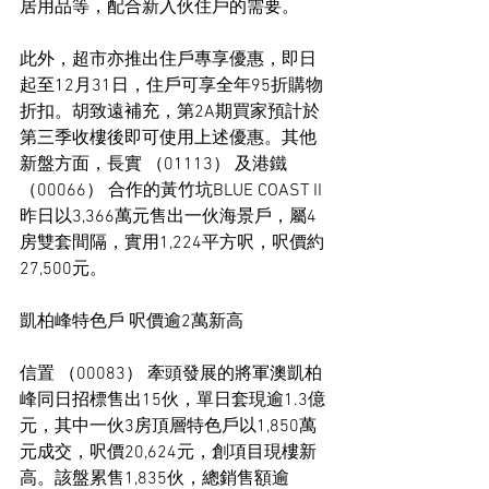
居用品等，配合新入伙住戶的需要。
此外，超市亦推出住戶專享優惠，即日
起至12月31日，住戶可享全年95折購物
折扣。胡致遠補充，第2A期買家預計於
第三季收樓後即可使用上述優惠。其他
新盤方面，長實 （01113） 及港鐵 
（00066） 合作的黃竹坑BLUE COAST II
昨日以3,366萬元售出一伙海景戶，屬4
房雙套間隔，實用1,224平方呎，呎價約
27,500元。
凱柏峰特色戶 呎價逾2萬新高
信置 （00083） 牽頭發展的將軍澳凱柏
峰同日招標售出15伙，單日套現逾1.3億
元，其中一伙3房頂層特色戶以1,850萬
元成交，呎價20,624元，創項目現樓新
高。該盤累售1,835伙，總銷售額逾