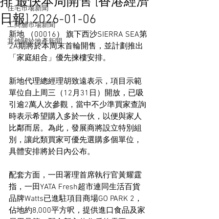
排 最快本周開售 [香港經濟
住宅市場新聞
日報] 2026-01-06
工商舖市場新聞
新地 （00016） 旗下西沙SIERRA SEA第
其他關於地產新聞
2A期將於本周末首輪開售，並計劃推出
「家庭組合」優先揀樓安排。
新地代理總經理胡致遠表示，項目示範
單位自上周三（12月31日）開放，已吸
引逾2萬人次參觀，當中不少準買家查詢
時表示希望購入多於一伙，以便與家人
比鄰而居。為此，發展商將設立特別組
別，讓此類買家可優先選購多個單位，
具體安排將於日內公布。
配套方面，一田署理首席執行官黃耀霆
指，一田YATA Fresh超市連同生活百貨
品牌Watts已進駐項目商場GO PARK 2，
佔地約8,000平方呎，提供進口食品及家