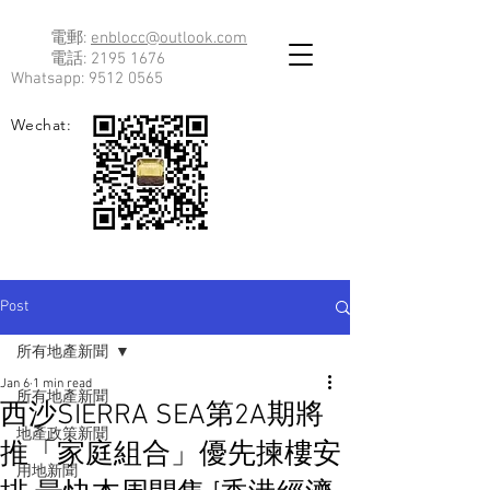
電郵:
enblocc@outlook.com
電話:
2195 1676
Whatsapp:
9512 0565
Wechat:
Post
所有地產新聞
Jan 6
1 min read
所有地產新聞
西沙SIERRA SEA第2A期將
地產政策新聞
推「家庭組合」優先揀樓安
用地新聞