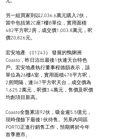
元。
另一組買家則以2,036.6萬元購入2伙，
當中包括第2C座7樓B單位，實用面積
482平方呎2房，成交價1,003.8萬元，呎
價20,826元。
宏安地產 （01243） 發展的鴨脷洲
Coasto，昨日沽出最後1伙連天台特色
戶。宏安地產執行董事程德韻表示，該
單位為26樓A室，實用面積478平方呎，
2房間隔，連367平方呎天台，成交價為
1,625.2萬元，呎價3.4萬元，售價及呎價
均創項目新高。
Coasto全盤累沽92伙，吸金逾5.5億元，
現時僅餘下最後1伙待售。另系內同區
PORTO正進行銷售工作，預期將於今年
首季應市。