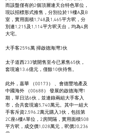
而該盤僅有的2個頂層連天台特色單位，
現以招標形式推售，分別位於19樓A及B
室，實用面積1,748及1,465平方呎，分
別連1,215及1,114平方呎天台，均為4房
大宅。
大手客2596萬 掃啟德海灣3伙
太子道西233號開售至今已累售65伙，
套現逾13.6億元，僅餘10伙待售。
此外，嘉華 （00173） 、會德豐地產及
中國海外 （00688） 發展的啟德海灣1
期，單日沽6伙，並連錄兩組大手客入
市，合共套現逾5,740萬元。其中一組大
手客斥資2,596.2萬元購入3伙，包括第
2C座6樓A單位，2房間隔，實用面積508
平方呎，成交價1,028萬元，呎價20,236