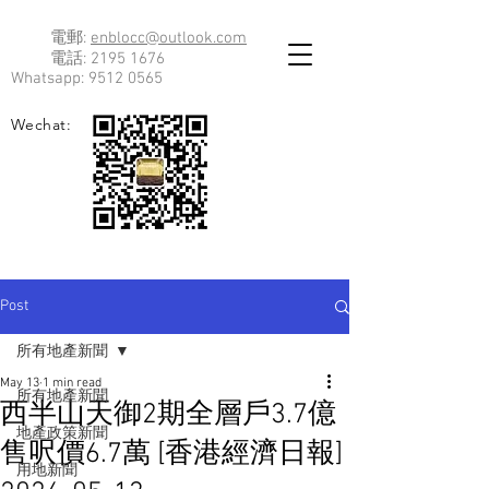
電郵:
enblocc@outlook.com
電話:
2195 1676
Whatsapp:
9512 0565
Wechat:
Post
所有地產新聞
May 13
1 min read
所有地產新聞
西半山天御2期全層戶3.7億
地產政策新聞
售呎價6.7萬 [香港經濟日報]
用地新聞