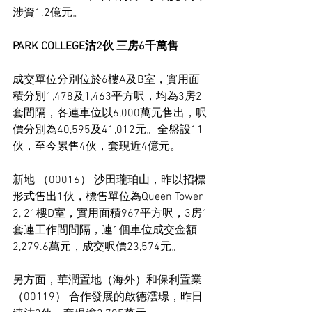
涉資1.2億元。
PARK COLLEGE沽2伙 三房6千萬售
成交單位分別位於6樓A及B室，實用面
積分別1,478及1,463平方呎，均為3房2
套間隔，各連車位以6,000萬元售出，呎
價分別為40,595及41,012元。全盤設11
伙，至今累售4伙，套現近4億元。
新地 （00016） 沙田瓏珀山，昨以招標
形式售出1伙，標售單位為Queen Tower 
2, 21樓D室，實用面積967平方呎，3房1
套連工作間間隔，連1個車位成交金額
2,279.6萬元，成交呎價23,574元。
另方面，華潤置地（海外）和保利置業 
（00119） 合作發展的啟德澐璟，昨日