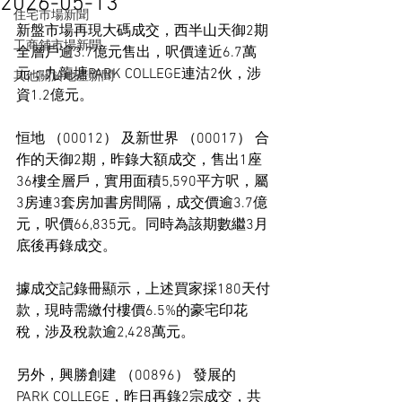
2026-05-13
住宅市場新聞
新盤市場再現大碼成交，西半山天御2期
工商舖市場新聞
全層戶逾3.7億元售出，呎價達近6.7萬
元；九龍塘PARK COLLEGE連沽2伙，涉
其他關於地產新聞
資1.2億元。
恒地 （00012） 及新世界 （00017） 合
作的天御2期，昨錄大額成交，售出1座
36樓全層戶，實用面積5,590平方呎，屬
3房連3套房加書房間隔，成交價逾3.7億
元，呎價66,835元。同時為該期數繼3月
底後再錄成交。
據成交記錄冊顯示，上述買家採180天付
款，現時需繳付樓價6.5%的豪宅印花
稅，涉及稅款逾2,428萬元。
另外，興勝創建 （00896） 發展的
PARK COLLEGE，昨日再錄2宗成交，共