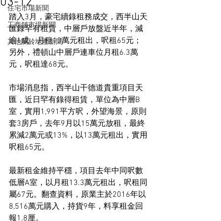
03-12
住宅市場新聞
踏入3月，豪宅續錄租務成交，西半山天
工商舖市場新聞
匯錄罕有租賃，中層戶放盤近半年，減
逾1成，月租13萬元租出，呎租65元；
其他關於地產新聞
另外，禮頓山中層戶連車位月租6.3萬
元，呎租達68元。
市場消息指，西半山干德道貴重項目天
匯，近日罕有錄得租賃，單位為中層B
室，實用1,991平方呎，外望海景，原則
套3房戶，去年9月以15萬元放租，最終
累減2萬元或13%，以13萬元租出，實用
呎租65元。
最新租金維持平穩，項目去年中同呎數
低層A室，以月租13.3萬元租出，呎租同
屬67元。翻查資料，原業主於2016年以
8,516萬元購入，持貨9年，料享租金回
報1.8厘。