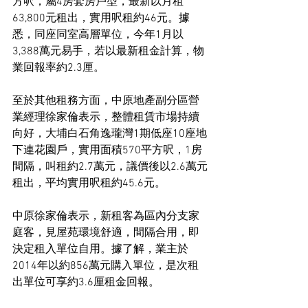
方呎，屬4房套房戶型，最新以月租
63,800元租出，實用呎租約46元。據
悉，同座同室高層單位，今年1月以
3,388萬元易手，若以最新租金計算，物
業回報率約2.3厘。
至於其他租務方面，中原地產副分區營
業經理徐家倫表示，整體租賃市場持續
向好，大埔白石角逸瓏灣1期低座10座地
下連花園戶，實用面積570平方呎，1房
間隔，叫租約2.7萬元，議價後以2.6萬元
租出，平均實用呎租約45.6元。
中原徐家倫表示，新租客為區內分支家
庭客，見屋苑環境舒適，間隔合用，即
決定租入單位自用。據了解，業主於
2014年以約856萬元購入單位，是次租
出單位可享約3.6厘租金回報。