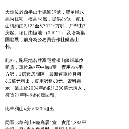
天匯位於西半山干德道39號，屬單幢式
高尚住宅，樓高46層，提供66伙，實用
面積約由2,123至5,732平方呎，戶型由3
房起。項目由恒地 （00012） 及培新集
團發展，前身為公務員合作社樂基山
邨。
此外，跑馬地名牌豪宅禮頓山錄細單位
租賃，單位為9座中層B室，實用924平
方呎，2房套房間隔，最新連車位月租
6.3萬元租出，實用呎租68元。資料顯
示，業主於2004年約以1,280萬元購入，
持貨21年料享約6厘回報。
比華利山4房 63800租出
同區比華利山H座高層1室，實用1,386平