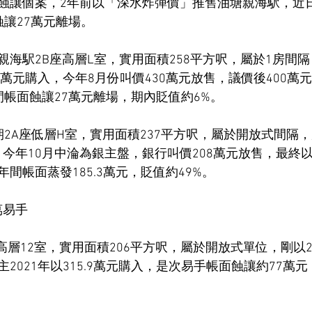
蝕讓個案，2年前以「深水炸彈價」推售油塘親海駅，近
蝕讓27萬元離場。
親海駅2B座高層L室，實用面積258平方呎，屬於1房間
27.3萬元購入，今年8月份叫價430萬元放售，議價後400
2年間帳面蝕讓27萬元離場，期內貶值約6%。
2A座低層H室，實用面積237平方呎，屬於開放式間隔，原
入，今年10月中淪為銀主盤，銀行叫價208萬元放售，最終以
6年間帳面蒸發185.3萬元，貶值約49%。
萬易手
高層12室，實用面積206平方呎，屬於開放式單位，剛以2
業主2021年以315.9萬元購入，是次易手帳面蝕讓約77萬