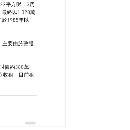
22平方呎，3房
終以1,028萬
於1985年以
元，主要由於整體
叫價約388萬
單位收租，目前租