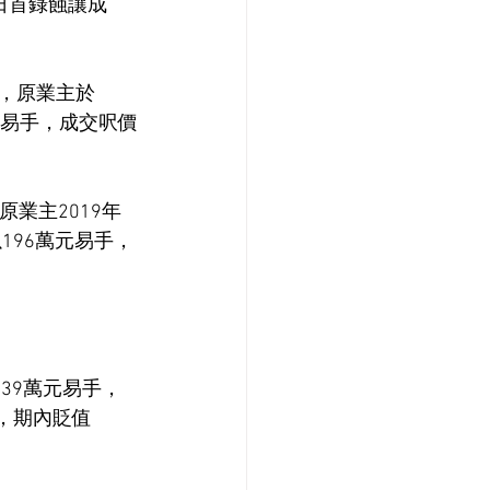
日首錄蝕讓成
隔，原業主於
萬元易手，成交呎價
業主2019年
196萬元易手，
39萬元易手，
元，期內貶值