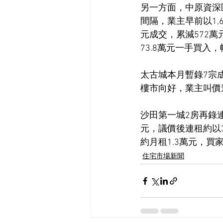
另一方面，中原資深
間隔，業主早前以1,
元成交，累減572萬元
73.8萬元一手買入，
太古城本月暫錄7宗成
樓市向好，業主叫價
沙田第一城2房再錄連
元，議價後連租約以3
約月租1.3萬元，買
住宅市場新聞