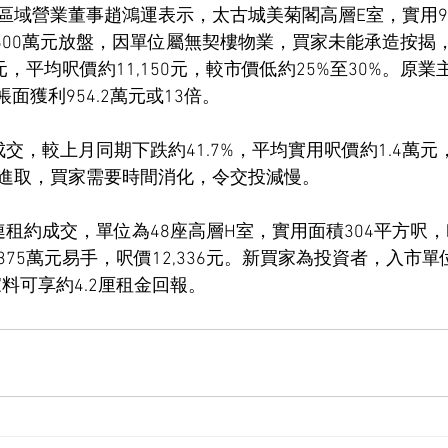
區域營業董事趙鴻運表示，太古城美菊閣高層E室，實用9
600萬元放盤，因單位屬無契樓物業，買家未能承造按揭，最
，平均呎價約11,150元，較市價低約25%至30%。原業主
帳面獲利954.2萬元或13倍。
交，較上月同期下跌約41.7%，平均實用呎價約1.4萬
進取，買家需要時間消化，令交投減慢。
租約成交，單位為48座高層H室，實用面積304平方呎，
75萬元易手，呎價12,336元。新買家為投資者，入市
家料可享約4.2厘租金回報。