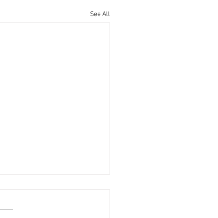
See All
廟街95至97號全幢獨家放
向價1.08億元 [香港經濟
 2026-08-06