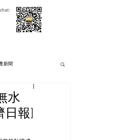
chat:
產新聞
無水
濟日報]