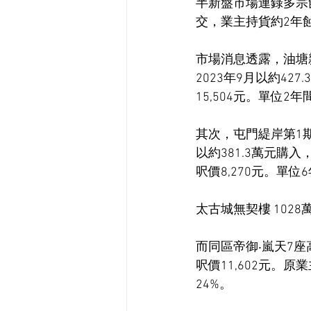
半新盤市場連錄多宗
交，業主持貨約2年
市場消息透露，油塘
2023年9月以約4
15,504元。單位
其次，屯門緹岸第1期
以約381.3萬元購
呎價8,270元。單位
太古城無契樓 1028
而同區帝御‧嵐天7座
呎價11,602元。原
24%。