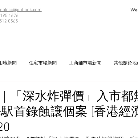
We
nblocc@outlook.com
195 1676
512 0565
用地新聞
住宅市場新聞
工商舖市場新聞
其他關於地
｜「深水炸彈價」入市都
海駅首錄蝕讓個案 [香港經
20