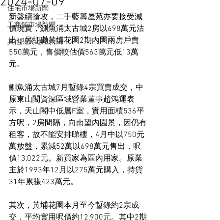
2024-07-09
住宅市場新聞
新盤續搶攻，二手藍籌屋苑亦要接受減
工商舖市場新聞
價現實，鰂魚涌太古城2房以698萬元沽
出；另紅磡黃埔花園2期內園兩房戶賣
其他關於地產新聞
550萬元，售價較估價563萬元低13萬
元。
鰂魚涌太古城7月暫錄4宗買賣成交，中
原東山閣資深區域營業董事趙鴻運表
示，天山閣中低層F室，實用面積536平
方呎，2房間隔，向南望內園景，因仍有
租客，故不能安排睇樓，4月中以750元
萬放盤，累減52萬以698萬元售出，呎
價13,022元。新買家為區內用家。原業
主於1993年12月以275萬元購入，持貨
31年累賺423萬元。
其次，黃埔花園本月至今暫錄約2宗成
交，平均實用呎價約12,900元。其中2期