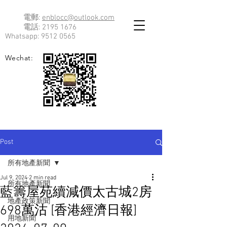
電郵:
enblocc@outlook.com
電話:
2195 1676
Whatsapp:
9512 0565
Wechat:
Post
所有地產新聞
Jul 9, 2024
2 min read
所有地產新聞
藍籌屋苑續減價太古城2房
地產政策新聞
698萬沽 [香港經濟日報]
用地新聞