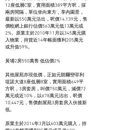
12座低層C室，實用面積389平方呎，採
兩房間隔，單位坐向東方，享內園景，
最新以550萬元沽出，呎價14,139元，售
價較網上銀行估價563萬元低13萬元或
2%。原業主於2010年11月以345萬元購
入物業，持貨近14年帳面獲利205萬元
或升值59%。
黃埔2房550萬售 低估價2%
其他屋苑亦現低價，正如元朗爾巒菲利
堤諾大道8座低層B室，實用面積649平
方呎，3房套房，叫價750萬元，減價72
萬元或近10%，以678萬元沽出，呎價
10,447元，售價創屋苑3房套房入伙後新
低。
原業主於2014年3月以603萬元購入，持