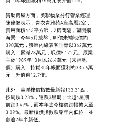
貨10年帳面獲利75萬元或升值12%。
資助房屋方面，美聯物業分行營業經理
陳偉健表示，青衣青雅苑A座高層2室，
實用面積443平方呎，2房間隔，望開揚
海景，今年5月放盤，叫價未補地價約
390萬元，獲區內綠表客垂青以362萬元
購入，累減28萬元，呎價8,172元。原業
主於1989年10月以26.4萬元（未補地
價）購入，持貨35年帳面獲利約335.6萬
元，升值逾12.7倍。
此外，美聯樓價指數最新報133.31點，
按周跌0.23%，連跌3星期；比起4星期
前跌0.49%，而本年迄今樓價跌幅擴大至
3.09%。最新樓價指數跌穿年內低位，並
創逾7年半新低。