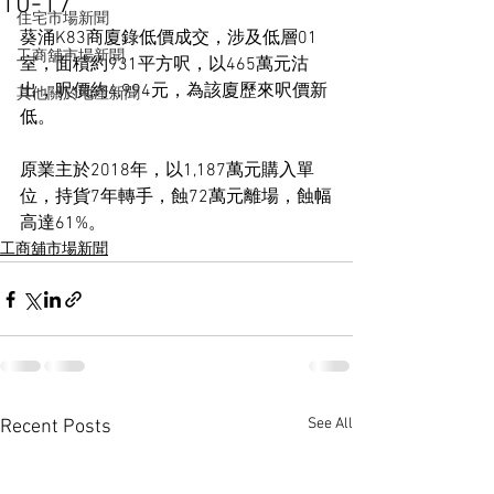
10-17
住宅市場新聞
葵涌K83商廈錄低價成交，涉及低層01
工商舖市場新聞
室，面積約931平方呎，以465萬元沽
出，呎價約4,994元，為該廈歷來呎價新
其他關於地產新聞
低。
原業主於2018年，以1,187萬元購入單
位，持貨7年轉手，蝕72萬元離場，蝕幅
高達61%。
工商舖市場新聞
See All
Recent Posts