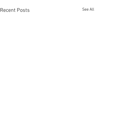
See All
Recent Posts
上環全幢酒店放售叫價3.6
市況轉旺港島全
億 [香港經濟日報] 2026-
易手 [香港經濟日報
08-07
08-07
全幢物業買賣旺，而酒店成投
近期整體投資氣氛
Comments