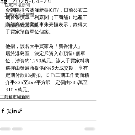
報] 2026-04-24
住宅市場新聞
金朝陽推售葵涌新盤iCITY，日前公布二
工商舖市場新聞
期首張價單，利嘉閣（工商舖）地產工
商部高級營業董事朱亮恒表示，錄得大
其他關於地產新聞
手買家預留單位個案。
他指，該名大手買家為「新香港人」，
居於港島區，決定斥資入市預留5個單
位，涉資約1,290萬元。該大手買家料將
選擇由發展商提供的45天成交期，享有
定期付款8%折扣。iCITY二期工作間面積
介乎335至449平方呎，定價由235萬至
310.6萬元。
工商舖市場新聞