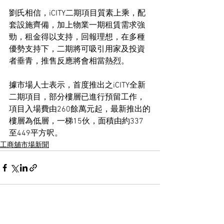
劉氏相信，iCITY二期項目質素上乘，配
套設施齊備，加上物業一期租賃需求強
勁，租金得以支持，回報理想，在多種
優勢支持下，二期將可吸引用家及投資
者垂青，推售反應將會相當熱烈。
據市場人士表示，首度推出之iCITY全新
二期項目，部分樓層已進行預留工作，
項目入場費由260餘萬元起，最新推出的
樓層為低層，一梯15伙，面積由約337
至449平方呎。
工商舖市場新聞