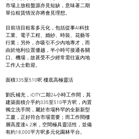
市場上放租盤源亦見短缺，意味著二期
單位租賃情況亦將會見理想。
目前項目租客多元化，包括從事AI科技
工業、電子工程、婚紗、時裝、花藝等
行業；另外，亦吸引不少內地專才，而
由於地利位置優越，半小時可接通各關
口、機場，故甚受不少經常需往返內地
工作人士歡迎。
面積335至510呎 樓底高極靈活
劉氏補充，iCITY二期24小時工作間，其
建築面積介乎約335至510平方呎，內置
獨立洗手間，屬於市場矜罕的全新新型
工廈，正好符合市場需要；而工作間樓
層高度達4.2米，空間極具靈活性，並備
有約18,000平方呎多元化園林平台。