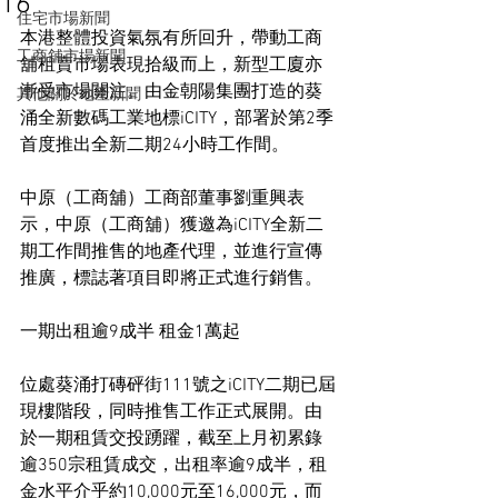
16
住宅市場新聞
本港整體投資氣氛有所回升，帶動工商
工商舖市場新聞
舖租賣市場表現拾級而上，新型工廈亦
漸受市場關注。由金朝陽集團打造的葵
其他關於地產新聞
涌全新數碼工業地標iCITY，部署於第2季
首度推出全新二期24小時工作間。
中原（工商舖）工商部董事劉重興表
示，中原（工商舖）獲邀為iCITY全新二
期工作間推售的地產代理，並進行宣傳
推廣，標誌著項目即將正式進行銷售。
一期出租逾9成半 租金1萬起
位處葵涌打磚砰街111號之iCITY二期已屆
現樓階段，同時推售工作正式展開。由
於一期租賃交投踴躍，截至上月初累錄
逾350宗租賃成交，出租率逾9成半，租
金水平介乎約10,000元至16,000元，而