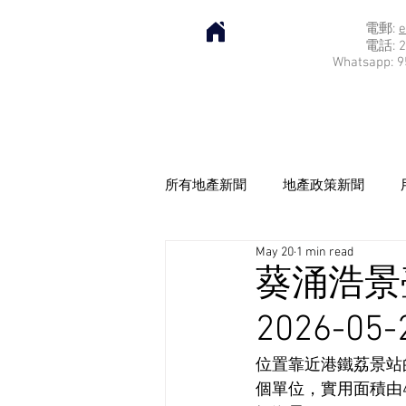
電郵:
e
電話: 2
Whatsapp: 9
所有地產新聞
地產政策新聞
May 20
1 min read
葵涌浩景
2026-05-
位置靠近港鐵荔景站的
個單位，實用面積由4