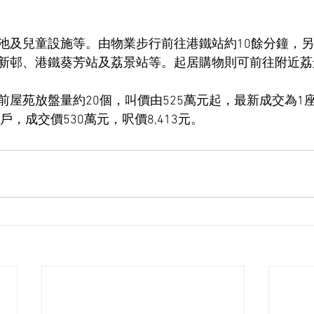
池及兒童設施等。由物業步行前往港鐵站約10餘分鐘，
新邨、港鐵葵芳站及荔景站等。起居購物則可前往附近荔
前屋苑放盤量約20個，叫價由525萬元起，最新成交為1
戶，成交價530萬元，呎價8,413元。