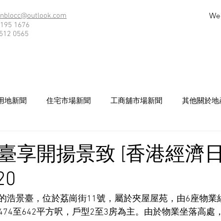
We
nblocc@outlook.com
195 1676
512 0565
用地新聞
住宅市場新聞
工商舖市場新聞
其他關於地
臺享開揚景致 [香港經濟日
20
浩景臺，位於荔崗街11號，屬於夾屋屋苑，由6座物業組成
74至642平方呎，戶型2至3房為主。由於物業坐落高處