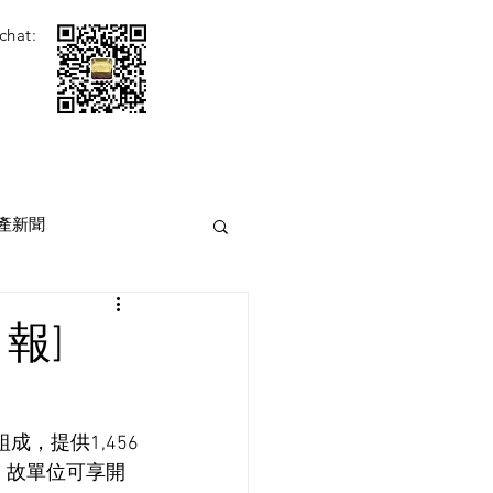
chat:
產新聞
報]
，提供1,456
，故單位可享開