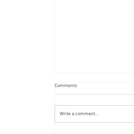
新盤平均面積見回升 [香港經
Comments
濟日報] 2026-08-06
港府正編制首份五年規劃，早前本
報社論就提到房屋部分，五年規劃
Write a comment...
的房屋指標不應只停留於「興建多
少個單位」的數量層面，而應涵蓋
人均居住面積、公營房屋質素標準