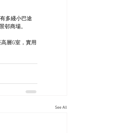
另有多綫小巴途
景邨商場。
座高層G室，實用
See All