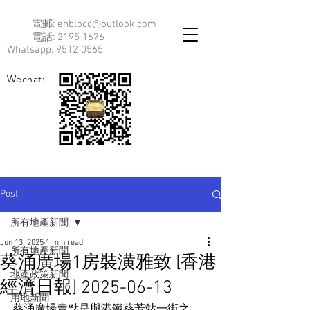
電郵:
enblocc@outlook.com
電話:
2195 1676
Whatsapp:
9512 0565
Wechat:
Post
所有地產新聞
Jun 13, 2025
1 min read
所有地產新聞
葵涌廣場1房裝潢雅致 [香港
地產政策新聞
經濟日報] 2025-06-13
用地新聞
葵涌廣場賣點是與港鐵葵芳站一街之