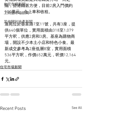
住宅市場新聞
隔，搭港鐵甚方便，目前2房入門價約
500萬元，合上車和收租。
工商舖市場新聞
其他關於地產新聞
屋苑位於葵富路7至11號，共有3座，提
供640個單位，實用面積由318至1,079
平方呎，供應2房和3房。基座為購物商
場，開設不少本土小店和特色小食。最
新成交參考為2座低層B室，實用面積
536平方呎，作價652萬元，呎價12,164
元。
住宅市場新聞
See All
Recent Posts