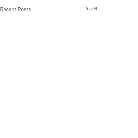
See All
Recent Posts
佐敦廟街全幢1.08億放售
銅鑼灣全幢銀主商
可改裝學宿 [香港經濟日報]
沽呎價約1萬 [
2026-08-06
報] 2026-08-06
中原（工商舖）寫字樓部高級
全幢商廈近期交投
Comments