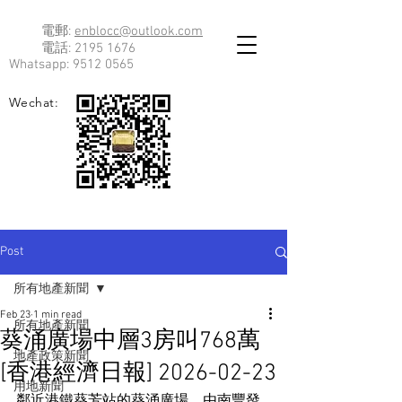
電郵:
enblocc@outlook.com
電話:
2195 1676
Whatsapp:
9512 0565
Wechat:
Post
所有地產新聞
Feb 23
1 min read
所有地產新聞
葵涌廣場中層3房叫768萬
地產政策新聞
[香港經濟日報] 2026-02-23
用地新聞
鄰近港鐵葵芳站的葵涌廣場，由南豐發