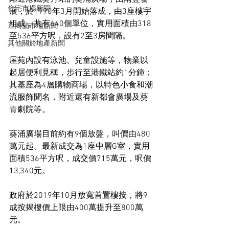
住宅市場新聞
展，於1990年3月開始落成，由3座樓宇
組成，共有640個單位，實用面積由318
工商舖市場新聞
至536平方呎，設有2至3房間隔。
其他關於地產新聞
屋苑內設有泳池、兒童設施等，物業以
起居便利見稱，步行至港鐵站約1分鐘；
其基座為4層購物商場，以特色小食和潮
流服飾聞名，附近還有新都會廣場及葵
青劇院等。
葵涌廣場目前約有9個放盤，叫價由480
萬元起。最新成交為1座中層G室，實用
面積536平方呎，成交價715萬元，呎價
13,340元。
政府於2019年10月放寬首置樓按，將9
成按揭樓價上限由400萬提升至800萬
元。