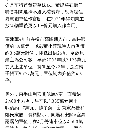
亦是前特首董建華妹妹。董建華在擔任
特首期間選擇不遷入禮賓府，改為租住
嘉慧園單位作官邸，在2021年得知業主
放售物業後更以1.6億元購入作自用。
董建華4年前在樓市高峰期入市，當時呎
價約4.8萬元，以彭董小萍現時入市呎價
約3.6萬元計算，即低出約26%。至於原
業主為公司客，早於2002年以2,128萬元
買入上述單位，持貨至今23年，是次轉
手帳面9,772萬元，單位期內升值約4.6
倍。
另外，東半山利安閣低層A室，面積約
2,480平方呎，早前以4,338萬元易手，
呎價約1.7萬元。據了解，新買家為捷和
鄭氏家族。資料顯示，同屬利安閣A室高
兩層的單位，在4月份連車位以4,550萬