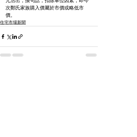
元沽出，換句話，扣除車位因素，即今
次鄭氏家族購入價屬於市價或略低市
價。
住宅市場新聞
See All
Recent Posts