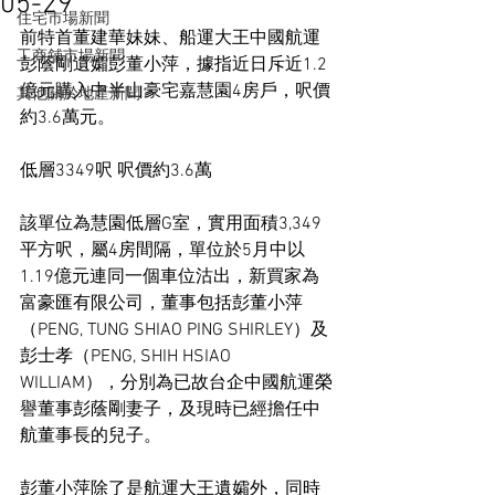
05-29
住宅市場新聞
前特首董建華妹妹、船運大王中國航運
工商舖市場新聞
彭蔭剛遺孀彭董小萍，據指近日斥近1.2
億元購入中半山豪宅嘉慧園4房戶，呎價
其他關於地產新聞
約3.6萬元。
低層3349呎 呎價約3.6萬
該單位為慧園低層G室，實用面積3,349
平方呎，屬4房間隔，單位於5月中以
1.19億元連同一個車位沽出，新買家為
富豪匯有限公司，董事包括彭董小萍
（PENG, TUNG SHIAO PING SHIRLEY）及
彭士孝（PENG, SHIH HSIAO 
WILLIAM），分別為已故台企中國航運榮
譽董事彭蔭剛妻子，及現時已經擔任中
航董事長的兒子。
彭董小萍除了是航運大王遺孀外，同時