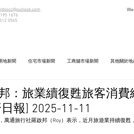
We
nblocc@outlook.com
195 1676
512 0565
用地新聞
住宅市場新聞
工商舖市場新聞
其他關於地
邦：旅業續復甦旅客消費
報] 2025-11-11
，萬通旅行社羅啟邦（Roy）表示，近月旅遊業持續復甦