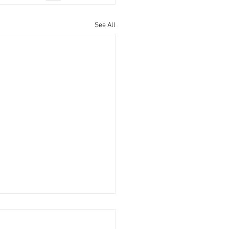
See All
轉旺港島全幢物業紛易手
經濟日報] 2026-08-07