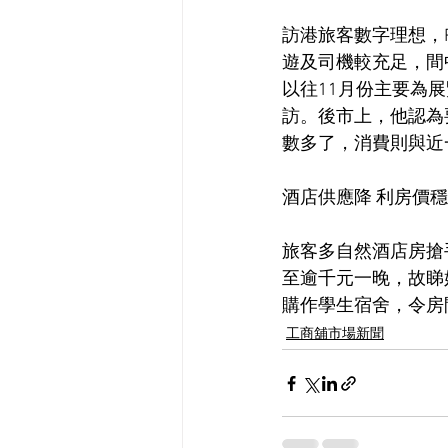
訪港旅客數字理想，
遊及司機較充足，間
以往11月份主要為
訪。後市上，他認為
數多了，消費則與近
酒店供應降 利房價
旅客多自然酒店房搶
至逾千元一晚，故睇
購作學生宿舍，令房
工商舖市場新聞