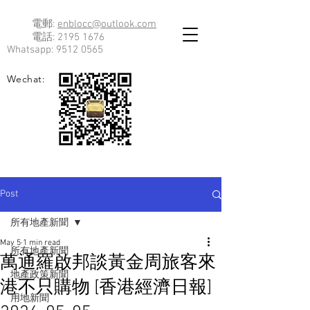
電郵:
enblocc@outlook.com
電話:
2195 1676
Whatsapp:
9512 0565
Wechat:
Post
所有地產新聞
May 5
1 min read
所有地產新聞
萬通羅啟邦談黃金周旅客來
地產政策新聞
港不只購物 [香港經濟日報]
用地新聞