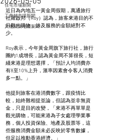
2026-05-05
住宅市場新聞
近日為內地五一黃金周假期，萬通旅行
工商舖市場新聞
社羅啟邦（Roy）認為，旅客來港目的不
只觀光購物，涉及服務的金額絕對不
其他關於地產新聞
少。
Roy表示，今年黃金周旗下旅行社，旅行
團約1成增長，認為黃金周不算很長，短
綫來港是理想選擇，「預計人均消費亦
有8至10%上升，滙率因素會令客人消費
多一點。」
他提到旅客在港消費數字，跟疫情比
較，始終難相提並論，但認為並非無資
金，只是目的改變，「來港不再單單是
觀光購物，可能來港為子女處理學業事
務，個人投資保險、地產及股票等，這
些服務消費金額未必反映於零售數據，
但足以推動香港經濟。」