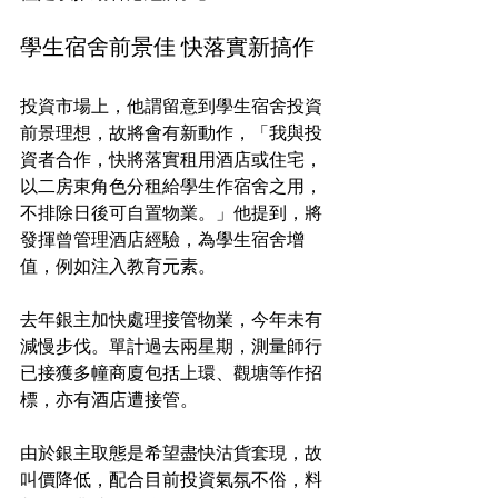
學生宿舍前景佳 快落實新搞作
投資市場上，他謂留意到學生宿舍投資
前景理想，故將會有新動作，「我與投
資者合作，快將落實租用酒店或住宅，
以二房東角色分租給學生作宿舍之用，
不排除日後可自置物業。」他提到，將
發揮曾管理酒店經驗，為學生宿舍增
值，例如注入教育元素。
去年銀主加快處理接管物業，今年未有
減慢步伐。單計過去兩星期，測量師行
已接獲多幢商廈包括上環、觀塘等作招
標，亦有酒店遭接管。
由於銀主取態是希望盡快沽貨套現，故
叫價降低，配合目前投資氣氛不俗，料