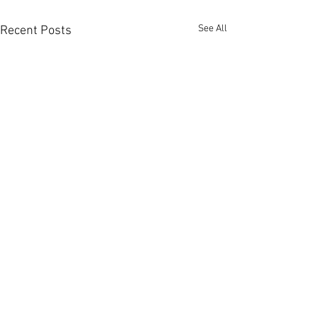
See All
Recent Posts
上環全幢酒店放售叫價3.6
市況轉旺港島全
億 [香港經濟日報] 2026-
易手 [香港經濟日報
08-07
08-07