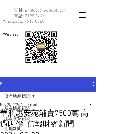
電郵:
enblocc@outlook.com
電話:
2195 1676
Whatsapp:
9512 0565
Wechat:
Post
所有地產新聞
May 28, 2024
1 min read
所有地產新聞
華潤惠安苑舖賣7500萬 高
地產政策新聞
過叫價 [信報財經新聞]
用地新聞