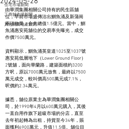
2024-05-28
住宅市場新聞
由華潤集團相關公司持有的民生區舖
工商舖市場新聞
位，早前市場盛傳沽出鰂魚涌及新蒲崗
兩項物業，合共總值1.5億元。當中，鰂
其他關於地產新聞
魚涌惠安苑舖位的交易率先曝光，成交
作價7500萬元。
資料顯示，鰂魚涌英皇道1025至1037號
惠安苑低層地下（Lower Ground Floor）
2號舖，面向華蘭路，建築面積約3200
方呎，原以7000萬元放售，最終以7500
萬元成交，較叫價高500萬元或7.1%，
呎價約2.34萬元。
據悉，舖位原業主為華潤集團相關公
司，於1990年4月以600萬元購入，其後
一直自用作旗下超級市場的分店，直至
去年初起轉為出租，持貨至今34年，賬
面獲利6900萬元，升值11.5倍。舖位目