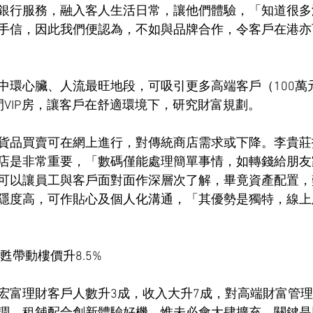
銀行服務，融入客人生活日常，讓他們體驗，「知道很多
手信，因此我們便認為，不如與品牌合作，令客戶在港亦
中環心臟、人流最旺地段，可吸引更多高端客戶（100萬
間VIP房，讓客戶在舒適環境下，研究財富規劃。
貨品買賣可在網上進行，對傳統商店需求或下降。李貴莊
店是非常重要，「數碼僅能處理簡單事情，如轉錢給朋友
可以讓員工與客戶面對面作深層次了解，畢竟資產配置，
隱度高，可作貼心及個人化溝通，「其優勢是獨特，線上
甦帶動樓價升8.5%
宏富理財客戶人數升3成，收入大升7成，對高端財富管