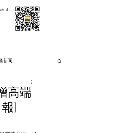
chat:
產新聞
增高端
報]