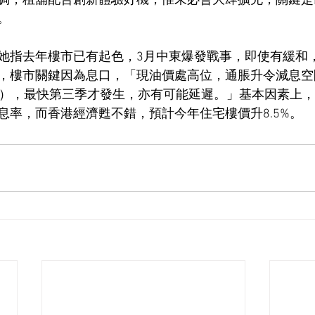
調，租舖配合創新體驗好機，惟未必會大肆擴充，關鍵是
。
她指去年樓市已有起色，3月中東爆發戰事，即使有緩和
，樓市關鍵因為息口，「現油價處高位，通脹升令減息空
子），最快第三季才發生，亦有可能延遲。」基本因素上
息率，而香港經濟甦不錯，預計今年住宅樓價升8.5%。