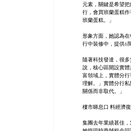
元素，關鍵是希望把
行，會買班蘭蛋糕作
班蘭蛋糕。」
形象方面，她認為在
行中裝修中，提供6
隨著科技發達，很多
說，核心區開設實體
富領域上，實體分行
理解。」實體分行私
關係而非取代。」
樓市睇息口 料經濟復
集團去年業績甚佳，