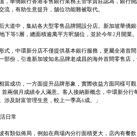
值，華僑銀行香港零售銀行業務主管李貴莊認為，銀行開
交流，有助生意提升，舖位功能難被取代。
后大道中，集結各大型零售品牌開設分店。新加坡華僑銀
概地下等5層，總面積逾萬平方呎舖位，並於今年2月開業
形式，中環新分店不僅提供基本銀行服務，更屬全港首間
一部份，引進新加坡知名品牌老成昌的海外首間零售店，
相當成功，一方面提升品牌形象，實際收益方面同樣可觀
，首兩個月成績令人滿意。客人接納新概念，中環新分行
。涉及財富管理生意，較上一季高6成。」
生活日常
坡有類似佈局，例如在商場內分行面積更大，店內有餐飲