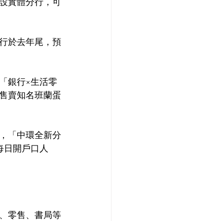
設實體分行，可
行於去年尾，預
。
「銀行×生活零
售賣知名班蘭蛋
，「中環全新分
每日開戶口人
、零售、書局等