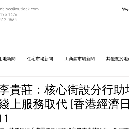
We
nblocc@outlook.com
195 1676
512 0565
用地新聞
住宅市場新聞
工商舖市場新聞
其他關於地
李貴莊：核心街設分行助
綫上服務取代 [香港經濟日
11