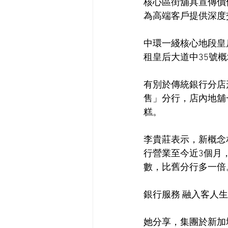
核心區街舖具宣傳價
為高端客戶提供深度
中環一綫核心地段皇
租皇后大道中35號
有別於傳統銀行分店
售」分行，店內地舖
糕。
李貴莊表示，新概念
行營業至今近3個月
數，比舊分行多一倍
銀行服務 融入客人
她分享，集團於新加