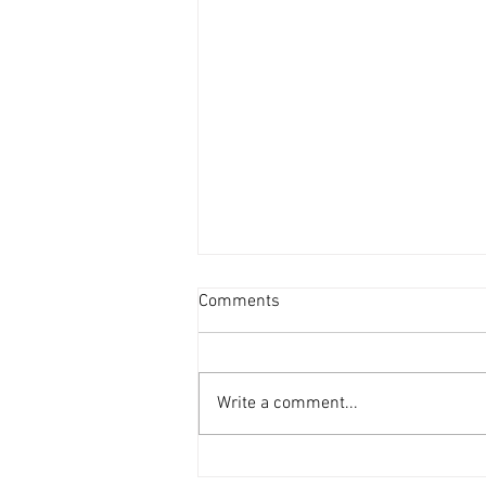
資產重估派Vs防守現金流派
Comments
[香港經濟日報] 2026-08-07
2026年第二季的大額物業投資市
場，正迎來近年少見的「雙軌定
Write a comment...
價」新局。 隨着高息環境逐漸被
市場消化，機構資金與實力買家對
資產的挑剔度顯著提升，但在交投