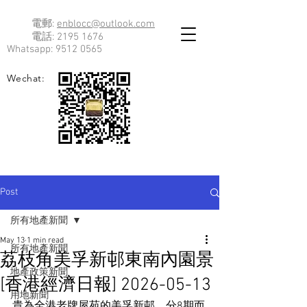
電郵:
enblocc@outlook.com
電話:
2195 1676
Whatsapp:
9512 0565
Wechat:
Post
所有地產新聞
May 13
1 min read
所有地產新聞
荔枝角美孚新邨東南內園景
地產政策新聞
[香港經濟日報] 2026-05-13
用地新聞
貴為全港老牌屋苑的美孚新邨，分8期而