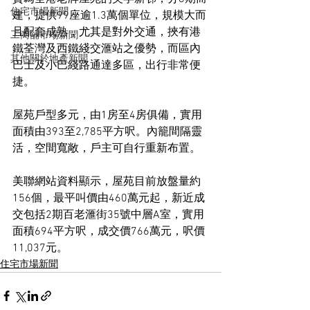
住宅市場新聞
建，提供99座逾1.3萬個單位，規模大而
且配套成熟，尤其是對外交通，挾有港
工商舖市場新聞
鐵荃灣及西鐵綫交滙站之優勢，而區內
其他關於地產新聞
巴士及小巴綫路通達多區，出行非常便
捷。
屋苑戶型多元，由1房至4房俱備，實用
面積由393至2,785平方呎。內籠間隔靈
活，空間寬敞，戶主可自行重新布置。
美聯網站資料顯示，屋苑目前放盤量約
156個，最平叫價由460萬元起，新近成
交包括2期百老滙街35號中層A室，實用
面積694平方呎，成交價766萬元，呎價
11,037元。
住宅市場新聞