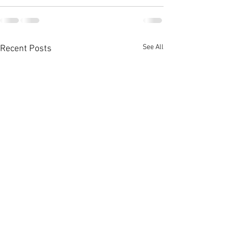
See All
Recent Posts
啟德澐璟4房大宅融合古今
荃灣全‧城滙高層