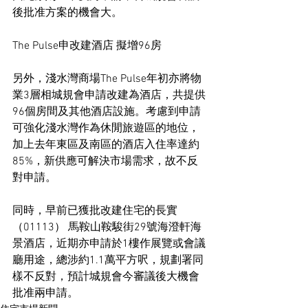
後批准方案的機會大。
The Pulse申改建酒店 擬增96房
另外，淺水灣商場The Pulse年初亦將物
業3層相城規會申請改建為酒店，共提供
96個房間及其他酒店設施。考慮到申請
可強化淺水灣作為休閒旅遊區的地位，
加上去年東區及南區的酒店入住率達約
85%，新供應可解決市場需求，故不反
對申請。
同時，早前已獲批改建住宅的長實 
（01113） 馬鞍山鞍駿街29號海澄軒海
景酒店，近期亦申請於1樓作展覽或會議
廳用途，總涉約1.1萬平方呎，規劃署同
樣不反對，預計城規會今審議後大機會
批准兩申請。