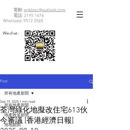
電郵:
enblocc@outlook.com
電話:
2195 1676
Whatsapp:
9512 0565
Wechat:
Post
所有地產新聞
Sep 19, 2025
1 min read
所有地產新聞
荃灣綠化地擬改住宅613伙
地產政策新聞
今審議 [香港經濟日報]
用地新聞