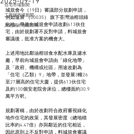
2025-09-19
住宅市場新聞
城規會今（19日）審議部分規劃申請，
工商舖市場新聞
例如遠展 （00035） 旗下荃灣油柑頭綠
化地，早前向城規會申請改劃613伙住
其他關於地產新聞
宅，由於規劃署不反對申請，料城規會
審議後，批准方案的機會大。
上述用地比鄰油柑頭食水配水庫及濾水
廠，早前向城規會申請由「綠化地帶」
及「政府、機構或社區」用途改劃為
「住宅（乙類）9」地帶，並發展3幢26
至27層高的住宅大廈，提供613伙住宅
及約100個安老院舍床位，總樓面約30.9
萬平方呎。
規劃署稱，由於改劃符合政府審視綠化
地作住宅的政策，其發展密度（總地積
比率約4.47倍）亦與鄰近的住宅相近，
因此原則上不反對申請，料城規會審議