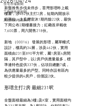
2026-04-24
住宅市場新聞
新盤推售步伐未停步，荃灣形瑨昨上載
工商舖市場新聞
樓書，涉462伙主打2房，短期內開放示
範單位。土瓜灣壹沐1期尚餘22伙，最快
其他關於地產新聞
下周公布2期樓書接力；紅磡首岸截收
7,600票，周六開售218伙。
新地 （00016） 發展的形瑨，屬單幢式
設計，樓高約34層，涉及462伙，實用
面積由231至890平方呎，屬1房至4房間
隔，其戶型中，以2房戶供應量最多，標
準連特色提供337伙，佔項目總數7成，
為供應量最多的戶型。同時亦設有區內
較少提供的4房戶，但僅設2伙。
形瑨主打2房 最細231呎
全盤面積最細為3樓J及K室，實用面積均