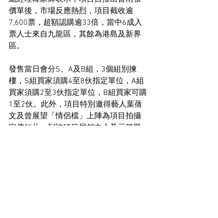
價單後，市場反應熱烈，項目截收逾
7,600票，超額認購逾33倍，當中6成入
票人士來自九龍區，其餘為港島及新界
區。
發售當日會分S、A及B組，3個組別揀
樓，S組買家須購4至8伙指定單位，A組
買家須購2至3伙指定單位，B組買家可購
1至2伙。此外，項目特別邀得藝人葉蒨
文及曾展望「情侶檔」上陣為項目拍攝
宣傳短片，到訪項目展銷中心及示範單
位，並在紅磡區內四處「打卡」。
住宅市場新聞