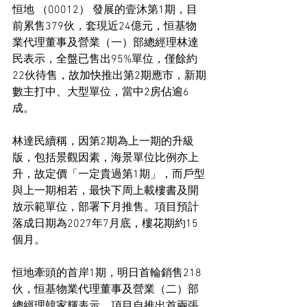
恒地 （00012） 發展的壹沐第1期，目
前累售379伙，套現近24億元，恒基物
業代理董事及營業（一）部總經理林達
民表示，全盤已售出95%單位，僅餘約
22伙待售，故加快推出第2期應市，新期
數主打中、大型單位，當中2房佔逾6
成。
林達民續稱，因第2期為上一期的升級
版，包括景觀因素，海景單位比例亦上
升，故定價「一定貴過第1期」，而戶型
與上一期相若，最快下周上載樓書及開
放示範單位，部署下月推售。項目預計
落成日期為2027年7月底，樓花期約15
個月。
恒地牽頭的首岸1期，明日首輪銷售218
伙，恒基物業代理董事及營業（二）部
總經理韓家輝表示，項目自推出首兩張