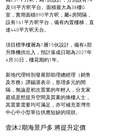
為231平方呎，為1房設計，分別設有74
及58平方呎平台。面積最大為38樓G
室，實用面積890平方呎，屬4房間隔，
設有161平方呎平台，備有內置樓梯，直
達440平方呎天台。
項目標準樓層為1層15伙設計，備有4部
升降機供出入，預計落成日期為2027年
4月30日，樓花期約1年。
新地代理特別發展部助理總經理（銷售
及市務）譚錫湛表示，形瑨多元的間
隔，無論是初次置業的年輕人，分支家
庭或是想提升空間及質素的換樓人士，
其置業需要均可滿足，亦可補充荃灣市
中心中小型單位供應短缺的現狀。
壹沐2期海景戶多 將提升定價