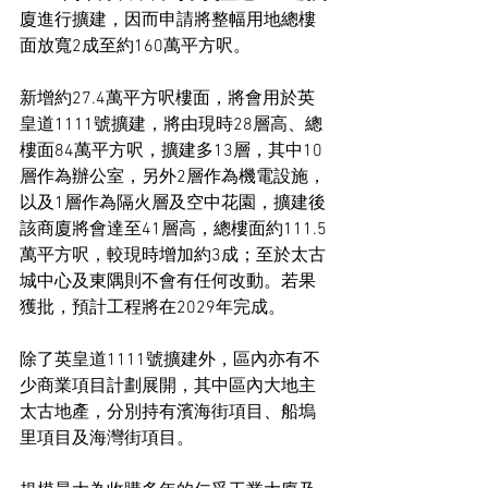
廈進行擴建，因而申請將整幅用地總樓
面放寬2成至約160萬平方呎。
新增約27.4萬平方呎樓面，將會用於英
皇道1111號擴建，將由現時28層高、總
樓面84萬平方呎，擴建多13層，其中10
層作為辦公室，另外2層作為機電設施，
以及1層作為隔火層及空中花園，擴建後
該商廈將會達至41層高，總樓面約111.5
萬平方呎，較現時增加約3成；至於太古
城中心及東隅則不會有任何改動。若果
獲批，預計工程將在2029年完成。
除了英皇道1111號擴建外，區內亦有不
少商業項目計劃展開，其中區內大地主
太古地產，分別持有濱海街項目、船塢
里項目及海灣街項目。