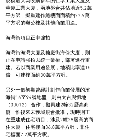
規模最大為收購多年的仁孚工業大廈及
華廈工業大廈，兩地盤合共佔地近5.2萬
平方呎，擬重建作總樓面面積約77.9萬
平方呎的辦公樓及其他商業用途。
海灣街項目正申強拍
海灣街海灣大廈及糖廠街海傍大廈，則
正在申請強拍以統一業權，部署進行重
建。若以商業用途發展，地積比率達15
倍，可建樓面約30萬平方呎。
另外一個初期曾經計劃作商業發展的濱
海街16至94號地盤，則由太古與恒地 
（00012） 合作，擬興建2幢32層高商
廈，惟後來未獲城規會批准，現時則正
在重建成住宅項目，涉及2幢28層高的商
住大廈，住宅樓面36.8萬平方呎，非住
宅樓面7.2萬平方呎。