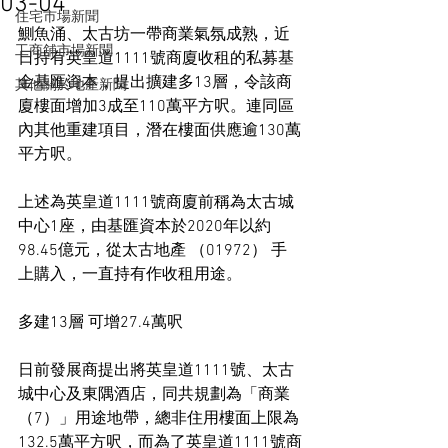
03-04
住宅市場新聞
鰂魚涌、太古坊一帶商業氣氛成熟，近
工商舖市場新聞
日持有英皇道1111號商廈收租的私募基
金基匯資本，提出擴建多13層，令該商
其他關於地產新聞
廈樓面增加3成至110萬平方呎。連同區
內其他重建項目，潛在樓面供應逾130萬
平方呎。
上述為英皇道1111號商廈前稱為太古城
中心1座，由基匯資本於2020年以約
98.45億元，從太古地產 （01972） 手
上購入，一直持有作收租用途。
多建13層 可增27.4萬呎
日前發展商提出將英皇道1111號、太古
城中心及東隅酒店，同共規劃為「商業
（7）」用途地帶，總非住用樓面上限為
132.5萬平方呎，而為了英皇道1111號商