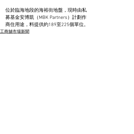
位於臨海地段的海裕街地盤，現時由私
募基金安博凱（MBK Partners）計劃作
商住用途，料提供約189至225個單位。
工商舖市場新聞
See All
Recent Posts